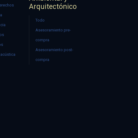
Arquitectónico
erechos
ía
Todo
ncia
Asesoramiento pre-
mos
compra
os
Asesoramiento post-
acústica
compra