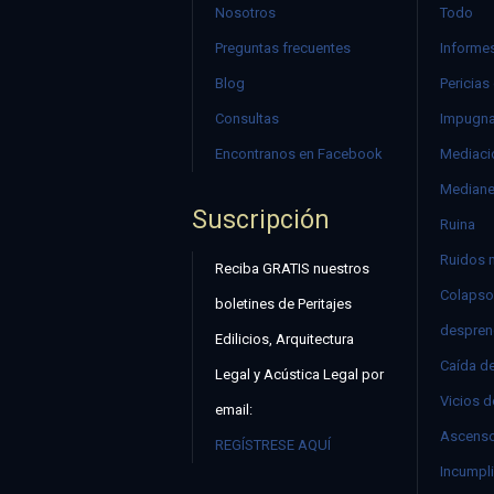
Nosotros
Todo
Preguntas frecuentes
Informes
Blog
Pericias
Consultas
Impugna
Encontranos en Facebook
Mediació
Mediane
Suscripción
Ruina
Ruidos 
Reciba GRATIS nuestros
Colapso
boletines de Peritajes
despren
Edilicios, Arquitectura
Caída d
Legal y Acústica Legal por
Vicios d
email:
Ascenso
REGÍSTRESE AQUÍ
Incumpli