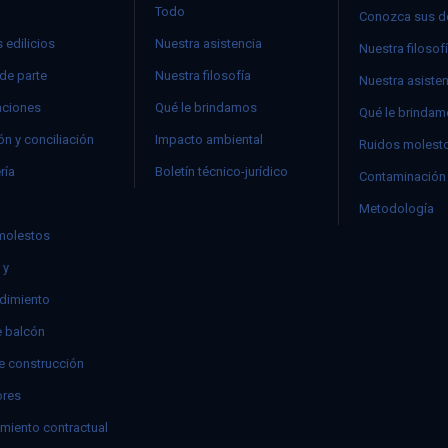
Todo
Conozca sus d
 edilicios
Nuestra asistencia
Nuestra filosof
 de parte
Nuestra filosofía
Nuestra asiste
ciones
Qué le brindamos
Qué le brinda
n y conciliación
Impacto ambiental
Ruidos molest
ría
Boletín técnico-jurídico
Contaminación 
Metodología
molestos
 y
dimiento
e balcón
e construcción
res
miento contractual