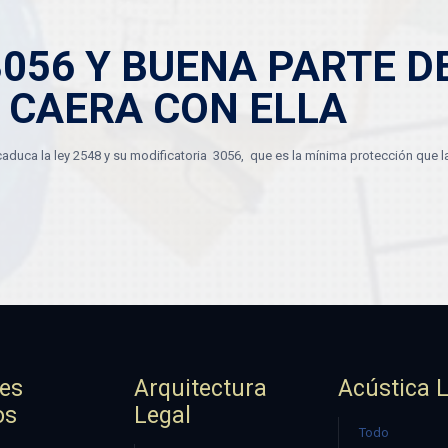
3056 Y BUENA PARTE D
 CAERA CON ELLA
duca la ley 2548 y su modificatoria 3056, que es la mínima protección que la 
jes
Arquitectura
Acústica 
os
Legal
Todo