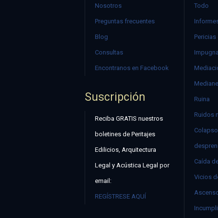
Nosotros
Todo
Preguntas frecuentes
Informes
Blog
Pericias
Consultas
Impugna
Encontranos en Facebook
Mediació
Mediane
Suscripción
Ruina
Ruidos 
Reciba GRATIS nuestros
Colapso
boletines de Peritajes
despren
Edilicios, Arquitectura
Caída d
Legal y Acústica Legal por
Vicios d
email:
Ascenso
REGÍSTRESE AQUÍ
Incumpli