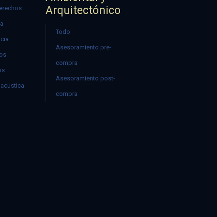
Arquitectónico
erechos
ía
Todo
ncia
Asesoramiento pre-
mos
compra
os
Asesoramiento post-
acústica
compra