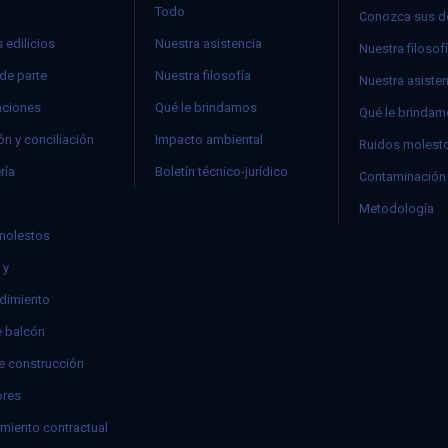
Todo
Conozca sus d
 edilicios
Nuestra asistencia
Nuestra filosof
 de parte
Nuestra filosofía
Nuestra asiste
ciones
Qué le brindamos
Qué le brinda
n y conciliación
Impacto ambiental
Ruidos molest
ría
Boletín técnico-jurídico
Contaminación 
Metodología
molestos
 y
dimiento
e balcón
e construcción
res
miento contractual