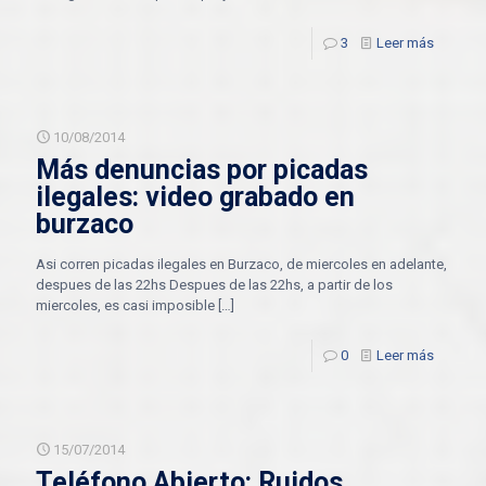
3
Leer más
10/08/2014
Más denuncias por picadas
ilegales: video grabado en
burzaco
Asi corren picadas ilegales en Burzaco, de miercoles en adelante,
despues de las 22hs Despues de las 22hs, a partir de los
miercoles, es casi imposible
[…]
0
Leer más
15/07/2014
Teléfono Abierto: Ruidos