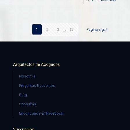
1
2
3
...
12
Página sig.
Arquitectos de Abogados
Nosotros
Preguntas frecuentes
Blog
Consultas
Encontranos en Facebook
Suscripción