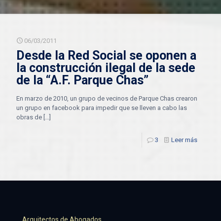
06/03/2011
Desde la Red Social se oponen a
la construcción ilegal de la sede
de la “A.F. Parque Chas”
En marzo de 2010, un grupo de vecinos de Parque Chas crearon
un grupo en facebook para impedir que se lleven a cabo las
obras de
[…]
3
Leer más
Arquitectos de Abogados