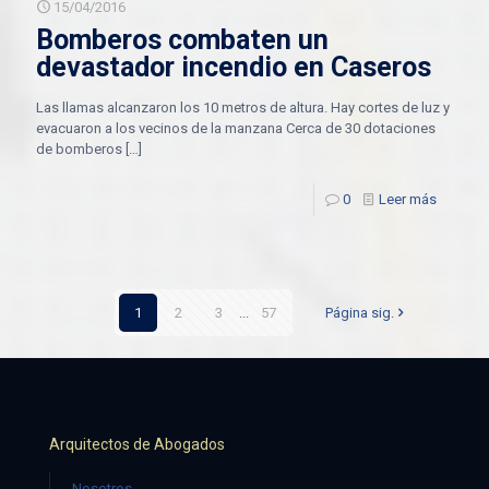
15/04/2016
Bomberos combaten un
devastador incendio en Caseros
Las llamas alcanzaron los 10 metros de altura. Hay cortes de luz y
evacuaron a los vecinos de la manzana Cerca de 30 dotaciones
de bomberos
[…]
0
Leer más
1
2
3
...
57
Página sig.
Arquitectos de Abogados
Nosotros