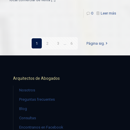
0
Leer más
1
2
3
...
6
Página sig.
Arquitectos de Abogados
Nosotros
Preguntas frecuentes
Blog
Consultas
Encontranos en Facebook