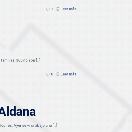
1
Leer más
 familias, 300 no son
[…]
0
Leer más
 Aldana
lcones. Ayer se vino abajo una
[…]