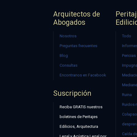
Arquitectos de
Perita
Abogados
Edilici
Nosotros
Todo
Preguntas frecuentes
Informes
Blog
Pericias
Consultas
Impugna
Encontranos en Facebook
Mediació
Mediane
Suscripción
Ruina
Ruidos 
Reciba GRATIS nuestros
Colapso
boletines de Peritajes
despren
Edilicios, Arquitectura
Caída d
Legal y Acústica Legal por