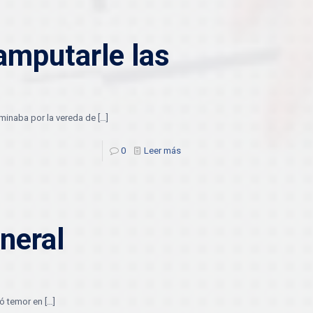
amputarle las
minaba por la vereda de
[…]
0
Leer más
neral
só temor en
[…]