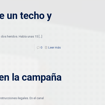
e un techo y
os dos heridos. Había unas 15
[…]
0
Leer más
s en la campaña
trucciones ilegales. En el canal