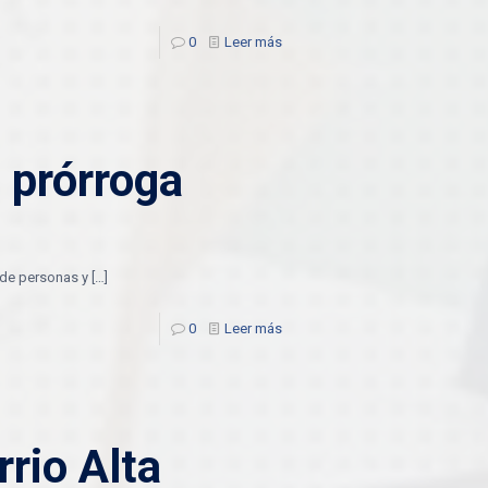
0
Leer más
 prórroga
a de personas y
[…]
0
Leer más
rio Alta