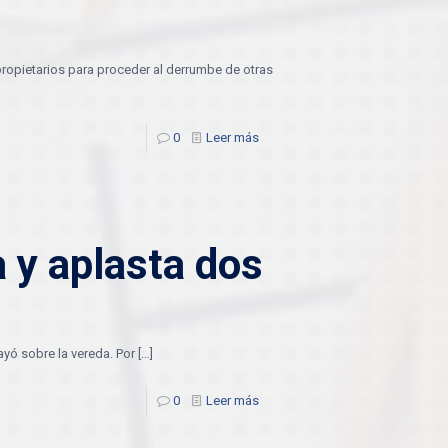
 propietarios para proceder al derrumbe de otras
0
Leer más
 y aplasta dos
ayó sobre la vereda. Por
[…]
0
Leer más