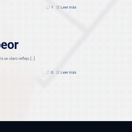
1
Leer más
peor
Es un claro reflejo
[…]
0
Leer más