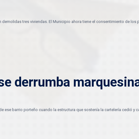
n demolidas tres viviendas. El Municipio ahora tiene el consentimiento de los
 se derrumba marquesina
de ese barrio porteño cuando la estructura que sostenía la cartelería cedió y c