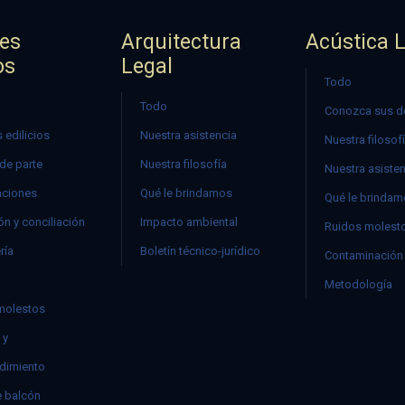
jes
Arquitectura
Acústica 
os
Legal
Todo
Todo
Conozca sus d
 edilicios
Nuestra asistencia
Nuestra filosof
 de parte
Nuestra filosofía
Nuestra asiste
ciones
Qué le brindamos
Qué le brinda
n y conciliación
Impacto ambiental
Ruidos molest
ría
Boletín técnico-jurídico
Contaminación 
Metodología
molestos
 y
dimiento
e balcón