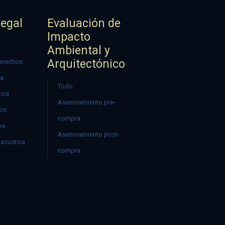
Legal
Evaluación de
Impacto
Ambiental y
Arquitectónico
erechos
ía
Todo
ncia
Asesoramiento pre-
mos
compra
os
Asesoramiento post-
acústica
compra