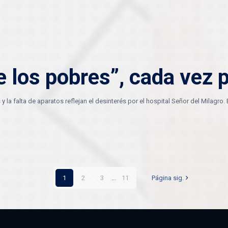
de los pobres”, cada vez 
y la falta de aparatos reflejan el desinterés por el hospital Señor del Milagro. 
1
2
3
...
11
Página sig.