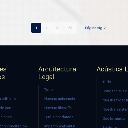
1
2
3
...
53
Página sig.
jes
Arquitectura
Acústica 
os
Legal
Todo
Todo
Conozca sus d
 edilicios
Nuestra asistencia
Nuestra filosof
 de parte
Nuestra filosofía
Nuestra asiste
ciones
Qué le brindamos
Qué le brinda
n y conciliación
Impacto ambiental
Ruidos molest