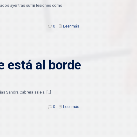
zados ayer tras sufrir lesiones como
0
Leer más
e está al borde
ías Sandra Cabrera sale al
[…]
0
Leer más