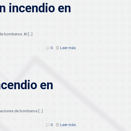
an incendio en
s de bomberos. Al
[…]
0
Leer más
cendio en
dotaciones de bomberos
[…]
0
Leer más