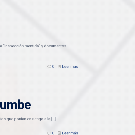
 una “inspección mentida” y documentos
0
Leer más
rrumbe
cios que ponían en riesgo a la
[…]
0
Leer más