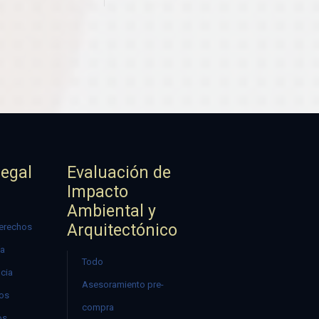
Legal
Evaluación de
Impacto
Ambiental y
Arquitectónico
erechos
ía
Todo
ncia
Asesoramiento pre-
mos
compra
os