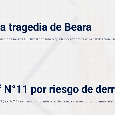
a tragedia de Beara
causó dos muertes. El fiscal consideró que hubo sobornos en la habilitación,
ef N°11 por riesgo de de
11 (Isef N°11) se clausuró durante la tarde de este viernes por problemas edili