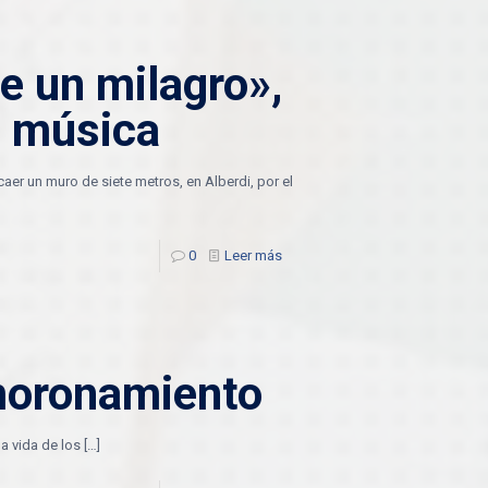
e un milagro»,
e música
er un muro de siete metros, en Alberdi, por el
0
Leer más
smoronamiento
la vida de los
[…]