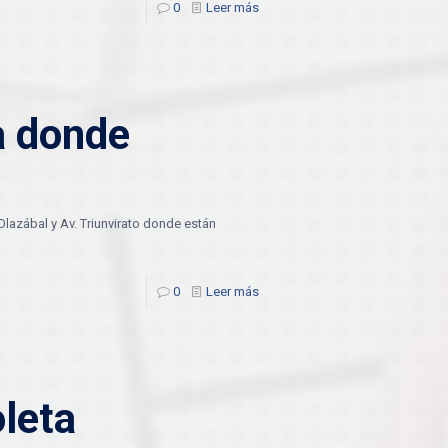
0
Leer más
a donde
lazábal y Av. Triunvirato donde están
0
Leer más
leta