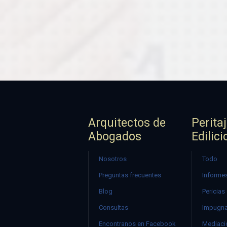
Arquitectos de
Perita
Abogados
Edilici
Nosotros
Todo
Preguntas frecuentes
Informes
Blog
Pericias
Consultas
Impugna
Encontranos en Facebook
Mediació