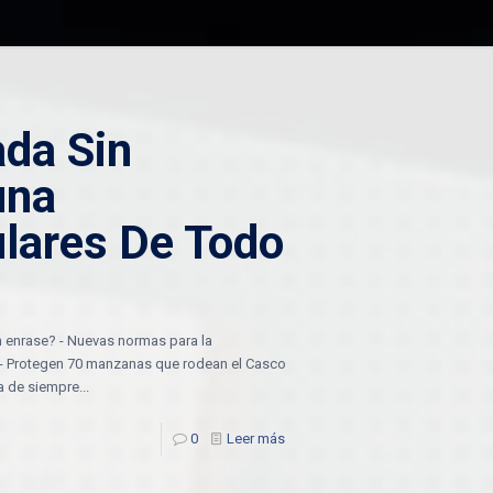
da Sin
una
ulares De Todo
n enrase? - Nuevas normas para la
s - Protegen 70 manzanas que rodean el Casco
a de siempre...
0
Leer más