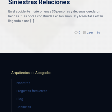
Siniestras Relaciones
En el accidente murieron unas 35 personas y decenas quedaron
heridas. “Las obras construidas en los años 50 y 60 en Italia están
llegando a una
[…]
0
Leer más
Arquitectos de Abogados
Nosotros
Preguntas frecuentes
Blog
Consultas