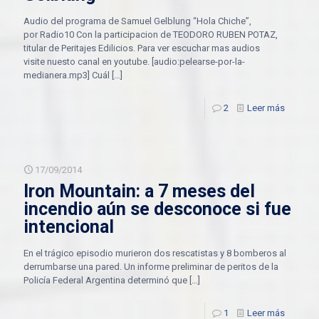
Audio del programa de Samuel Gelblung “Hola Chiche”,
por Radio10 Con la participacion de TEODORO RUBEN POTAZ,
titular de Peritajes Edilicios. Para ver escuchar mas audios
visite nuesto canal en youtube. [audio:pelearse-por-la-
medianera.mp3] Cuál
[…]
2
Leer más
17/09/2014
Iron Mountain: a 7 meses del
incendio aún se desconoce si fue
intencional
En el trágico episodio murieron dos rescatistas y 8 bomberos al
derrumbarse una pared. Un informe preliminar de peritos de la
Policía Federal Argentina determinó que
[…]
1
Leer más