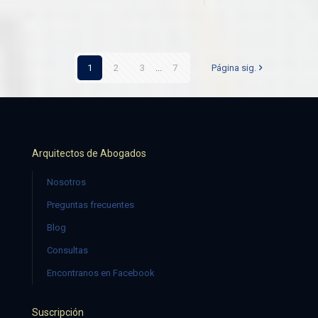
1
2
3
...
7
Página sig.
Arquitectos de Abogados
Nosotros
Preguntas frecuentes
Blog
Consultas
Encontranos en Facebook
Suscripción