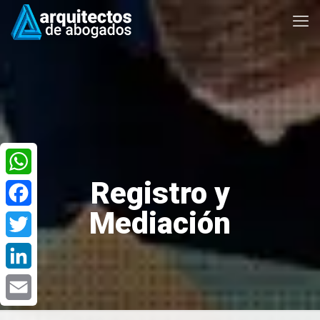
Registro y
WhatsApp
Mediación
Facebook
Twitter
LinkedIn
Email