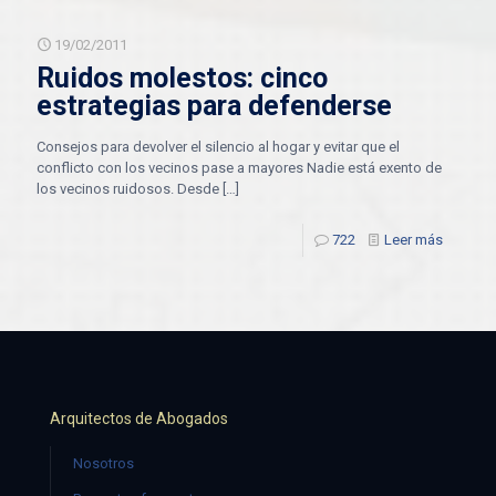
19/02/2011
Ruidos molestos: cinco
estrategias para defenderse
Consejos para devolver el silencio al hogar y evitar que el
conflicto con los vecinos pase a mayores Nadie está exento de
los vecinos ruidosos. Desde
[…]
722
Leer más
Arquitectos de Abogados
Nosotros