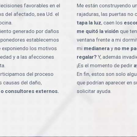
ecisiones favorables en el
Me están construyendo un
 del afectado, sea Ud. el
rajaduras, las puertas no
ocina.
tapa la luz
, caen los
esco
iento generado por daños
me quitó la visión
que ten
omponedores establecemos
ventana frente a mi dormi
te exponiendo los motivos
mi
medianera
y
no me pag
piedad y a las afecciones
regalar?
Y, además invadie
ta.
¡Es el momento de pedir
a
articipamos del proceso
En fin, estos son solo al
as causas del daño,
que podrían aparecer en 
 o consultores externos.
solicitar ayuda.