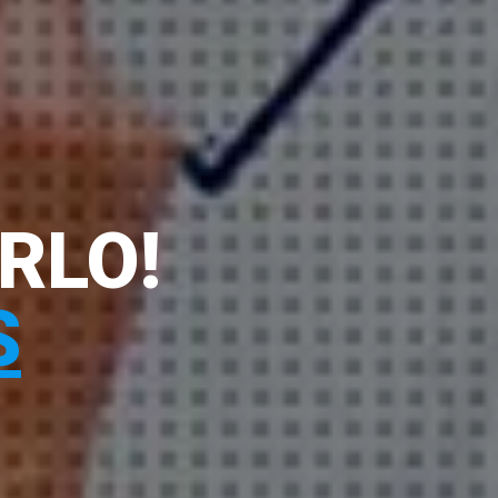
RLO!
S