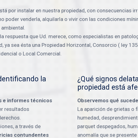
stá por instalar en nuestra propiedad, con consecuencias irr
no poder venderla, alquilarla o vivir con las condiciones mí
 ambiental.
a respuesta que Ud. merece, como especialistas en patologí
 ya sea ésta una Propiedad Horizontal, Consorcio ( ley 13512
idencial o Local Comercial.
entificando la
¿Qué signos delat
propiedad está af
s e informes técnicos
Observemos qué sucede 
er resultados
La aparición de grietas o
derechos.
humedad, desprendimient
iones, a través de
parquet despegados, hume
ricias contundentes
anomalía que se presente 