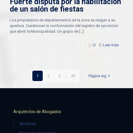
Fuerte disputa por la habilitación
de un salón de fiestas
Los propietarios de departamentos de la zona se niegan a su
apertura. Cuestionan la conformación del registro de oposición
que abrió la Municipalidad. Un grupo de
[…]
0
Leer más
1
2
3
...
49
Página sig.
Arquitectos de Abogados
Nosotros