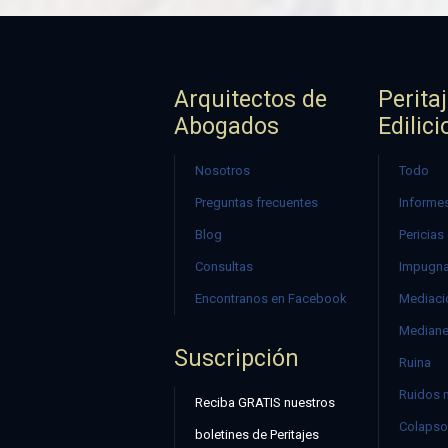
Arquitectos de
Perita
Abogados
Edilici
Nosotros
Todo
Preguntas frecuentes
Informes
Blog
Pericias
Consultas
Impugna
Encontranos en Facebook
Mediació
Mediane
Suscripción
Ruina
Ruidos 
Reciba GRATIS nuestros
Colapso
boletines de Peritajes