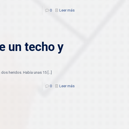
0
Leer más
e un techo y
os dos heridos. Había unas 15
[…]
0
Leer más