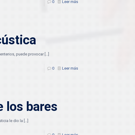
0
Leer más
cústica
ementerios, puede provocar
[…]
0
Leer más
e los bares
icia le dio la
[…]
0
Leer más