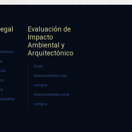
Legal
Evaluación de
Impacto
Ambiental y
Arquitectónico
erechos
ía
Todo
ncia
Asesoramiento pre-
mos
compra
os
Asesoramiento post-
acústica
compra