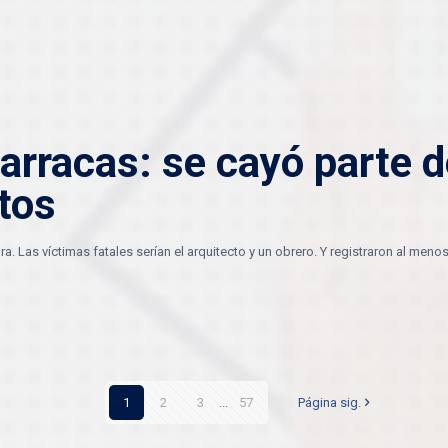
arracas: se cayó parte d
tos
. Las víctimas fatales serían el arquitecto y un obrero. Y registraron al men
1
2
3
...
57
Página sig.