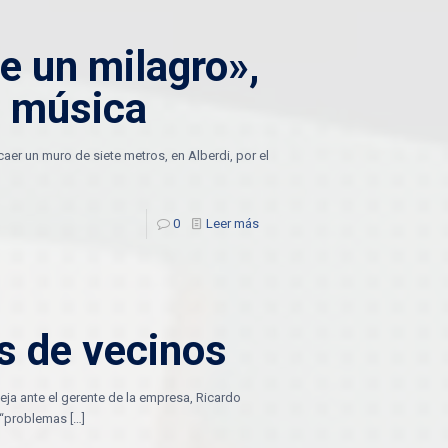
e un milagro»,
e música
er un muro de siete metros, en Alberdi, por el
0
Leer más
s de vecinos
eja ante el gerente de la empresa, Ricardo
e “problemas
[…]