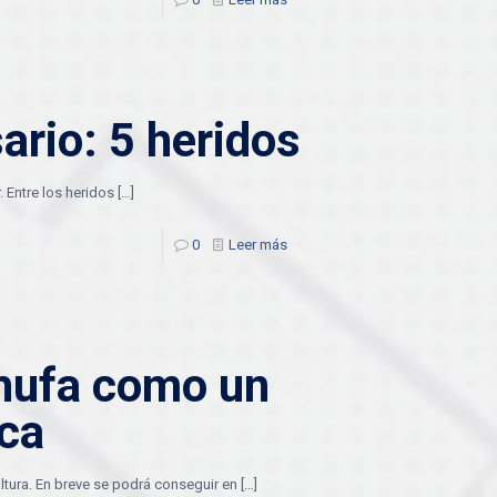
ario: 5 heridos
. Entre los heridos
[…]
0
Leer más
hufa como un
ica
ltura. En breve se podrá conseguir en
[…]