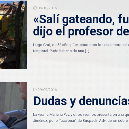
06/10/2016
«Salí gateando, fu
dijo el profesor d
Hugo Graf, de 52 años, fue tapado por los escombros al ca
temporal. Pudo haber sido una
[…]
29/09/2016
Dudas y denuncia
La vecina Mariana Paz y otros vecinos presentaron una qu
Jiménez, por el “accionar” de Buspack. Advirtieron sobr