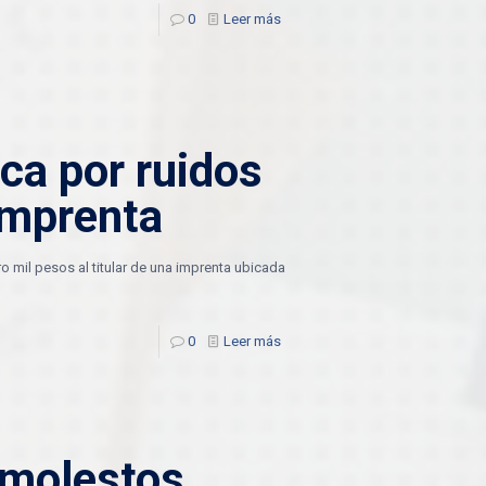
0
Leer más
a por ruidos
imprenta
o mil pesos al titular de una imprenta ubicada
0
Leer más
 molestos