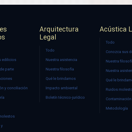
jes
Arquitectura
Acústica 
os
Legal
Todo
Todo
Conozca sus d
 edilicios
Nuestra asistencia
Nuestra filosof
 de parte
Nuestra filosofía
Nuestra asiste
ciones
Qué le brindamos
Qué le brinda
n y conciliación
Impacto ambiental
Ruidos molest
ría
Boletín técnico-jurídico
Contaminación 
Metodología
molestos
 y