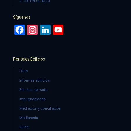
REGÍSTRESE AQUÍ
Síguenos
Facebook
Instagram
LinkedIn
YouTube
Peritajes Edilicios
Todo
Informes edilicios
Pericias de parte
Impugnaciones
Mediación y conciliación
Medianería
Ruina