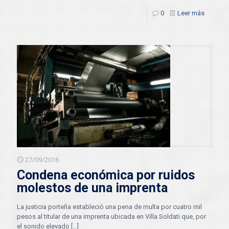
0
Leer más
27/09/2016
Condena económica por ruidos
molestos de una imprenta
La justicia porteña estableció una pena de multa por cuatro mil
pesos al titular de una imprenta ubicada en Villa Soldati que, por
el sonido elevado
[…]