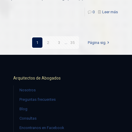
0
Leer más
1
2
3
...
35
Página sig.
Arquitectos de Abogados
Nosotros
Preguntas frecuentes
Blog
Consultas
Encontranos en Facebook