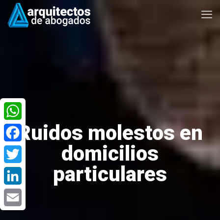
Ruidos molestos en
WhatsApp
domicilios
Facebook
particulares
Twitter
LinkedIn
Email