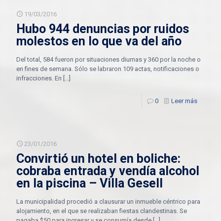
19/03/2016
Hubo 944 denuncias por ruidos
molestos en lo que va del año
Del total, 584 fueron por situaciones diurnas y 360 por la noche o
en fines de semana. Sólo se labraron 109 actas, notificaciones o
infracciones. En
[…]
0
Leer más
23/01/2016
Convirtió un hotel en boliche:
cobraba entrada y vendía alcohol
en la piscina – Villa Gesell
La municipalidad procedió a clausurar un inmueble céntrico para
alojamiento, en el que se realizaban fiestas clandestinas. Se
pagaba $50 para ingresar y se consumía desde
[…]