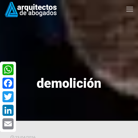
demolición
WhatsApp
Facebook
Twitter
LinkedIn
Email
23/04/2016