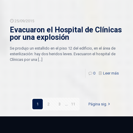
25/09/2015
Evacuaron el Hospital de Clínicas
por una explosión
Se produjo un estallido en el piso 12 del edificio, en el área de
esterilización: hay dos heridos leves. Evacuaron el hospital de
Clínicas por una
[…]
0
Leer más
1
2
3
...
11
Página sig.