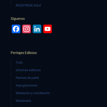
REGÍSTRESE AQUÍ
Síguenos
Facebook
Instagram
LinkedIn
YouTube
Peritajes Edilicios
Todo
Informes edilicios
Pericias de parte
Impugnaciones
Mediación y conciliación
Medianería