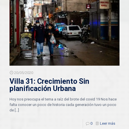
20/05/2020
Villa 31: Crecimiento Sin
planificación Urbana
Hoy nos preocupa el tema a raíz del brote del covid 19 Nos hace
falta conocer un poco de historia cada generación tuvo un poco
de
[…]
0
Leer más