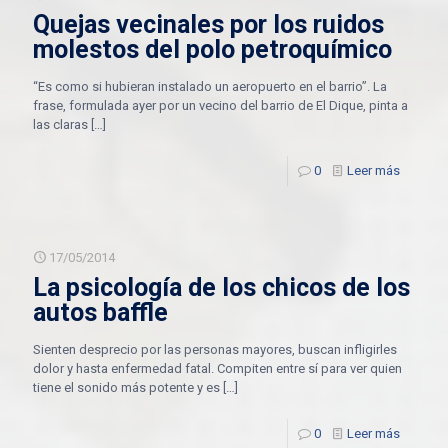
Quejas vecinales por los ruidos
molestos del polo petroquímico
“Es como si hubieran instalado un aeropuerto en el barrio”. La
frase, formulada ayer por un vecino del barrio de El Dique, pinta a
las claras
[…]
0
Leer más
17/05/2014
La psicología de los chicos de los
autos baffle
Sienten desprecio por las personas mayores, buscan infligirles
dolor y hasta enfermedad fatal. Compiten entre sí para ver quien
tiene el sonido más potente y es
[…]
0
Leer más