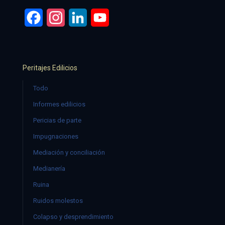
Facebook
Instagram
LinkedIn
YouTube
Peritajes Edilicios
Todo
Informes edilicios
Pericias de parte
Impugnaciones
Mediación y conciliación
Medianería
Ruina
Ruidos molestos
Colapso y desprendimiento