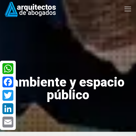
ambiente y espacio
WhatsApp
público
Facebook
Twitter
LinkedIn
Email