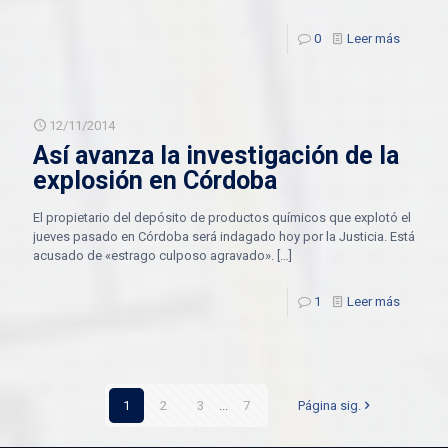
0
Leer más
12/11/2014
Así avanza la investigación de la
explosión en Córdoba
El propietario del depósito de productos químicos que explotó el
jueves pasado en Córdoba será indagado hoy por la Justicia. Está
acusado de «estrago culposo agravado».
[…]
1
Leer más
1
2
3
...
7
Página sig.