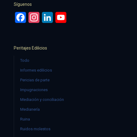
Síguenos
Facebook
Instagram
LinkedIn
YouTube
Peritajes Edilicios
Todo
Informes edilicios
Pericias de parte
Impugnaciones
Mediación y conciliación
Medianería
Ruina
Ruidos molestos