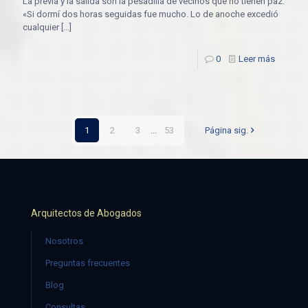
La previa y la salida son la pesadilla de vecinos que no tienen paz.
«Si dormí dos horas seguidas fue mucho. Lo de anoche excedió
cualquier
[…]
0
Leer más
1
2
3
...
53
Página sig.
Arquitectos de Abogados
Nosotros
Preguntas frecuentes
Blog
Consultas