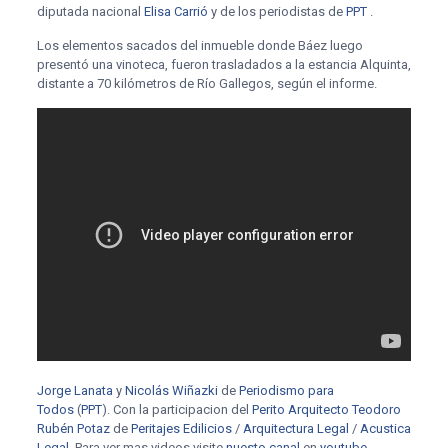
diputada nacional
Elisa Carrió
y de los periodistas de
PPT
.
Los elementos sacados del inmueble donde Báez luego
presentó una vinoteca, fueron trasladados a la estancia Alquinta,
distante a 70 kilómetros de Río Gallegos, según el informe.
Jorge Lanata
y
Nicolás Wiñazki
de
Periodismo para
Todos
(
PPT
). Con la participacion del
Perito Arquitecto Teodoro
Rubén Potaz
de
Peritajes Edilicios
/
Arquitectura Legal
/
Acustica
Legal
. Para ver mas videos visite
nuesto canal
en
youtube