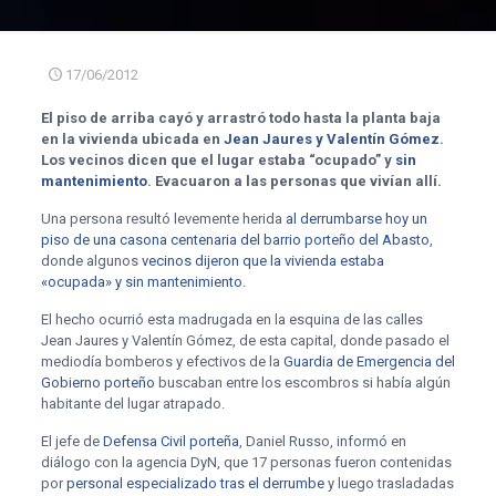
17/06/2012
El piso de arriba cayó y arrastró todo hasta la planta baja
en la vivienda ubicada en
Jean Jaures y Valentín Gómez
.
Los vecinos dicen que el lugar estaba “ocupado” y
sin
mantenimiento
. Evacuaron a las personas que vivían allí.
Una persona resultó levemente herida
al derrumbarse hoy un
piso de una casona centenaria del barrio porteño del Abasto
,
donde algunos
vecinos dijeron que la vivienda estaba
«ocupada» y sin mantenimiento.
El hecho ocurrió esta madrugada en la esquina de las calles
Jean Jaures y Valentín Gómez, de esta capital, donde pasado el
mediodía bomberos y efectivos de la
Guardia de Emergencia del
Gobierno porteño
buscaban entre los escombros si había algún
habitante del lugar atrapado.
El jefe de
Defensa Civil porteña
, Daniel Russo, informó en
diálogo con la agencia DyN, que 17 personas fueron contenidas
por
personal especializado tras el derrumbe
y luego trasladadas