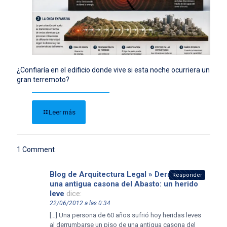
¿Confiaría en el edificio donde vive si esta noche ocurriera un
gran terremoto?
Leer más
1 Comment
Blog de Arquitectura Legal » Derrumbe en
Responder
una antigua casona del Abasto: un herido
leve
dice:
22/06/2012 a las 0:34
[…] Una persona de 60 años sufrió hoy heridas leves
al derrumbarse un piso de una antigua casona del