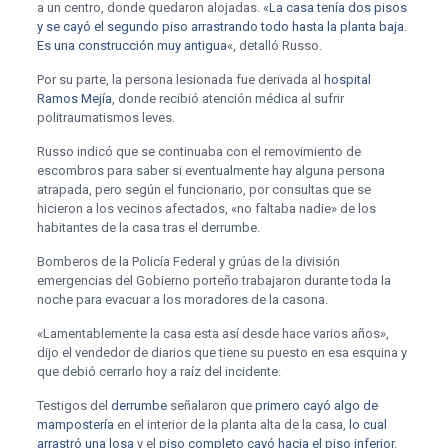
a un centro, donde quedaron alojadas. «
La casa tenía dos pisos
y se cayó el segundo piso arrastrando todo hasta la planta baja
.
Es una construcción muy antigua
«, detalló Russo.
Por su parte, la persona lesionada fue derivada al
hospital
Ramos Mejía
, donde recibió atención médica al sufrir
politraumatismos leves.
Russo indicó que se continuaba con el removimiento de
escombros para saber si eventualmente hay alguna persona
atrapada, pero según el funcionario, por consultas que se
hicieron a los vecinos afectados, «no faltaba nadie» de los
habitantes de la casa tras el derrumbe.
Bomberos de la Policía Federal y grúas de la división
emergencias del Gobierno porteño trabajaron durante toda la
noche para evacuar a los moradores de la casona.
«Lamentablemente la casa esta así desde hace varios años»,
dijo el vendedor de diarios que tiene su puesto en esa esquina y
que debió cerrarlo hoy a raíz del incidente.
Testigos del
derrumbe
señalaron que
primero cayó algo de
mampostería
en el interior de la planta alta de la casa,
lo cual
arrastró una losa
y el
piso completo cayó hacia el piso inferior
.