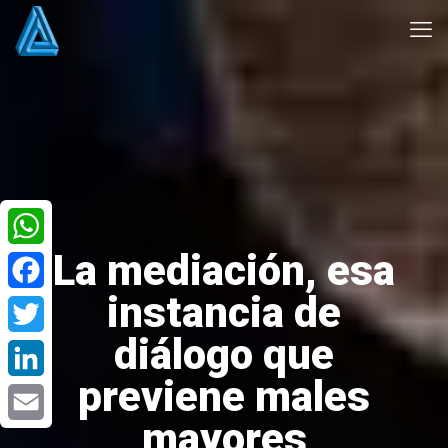
La mediación, esa
WhatsApp
instancia de
Facebook
diálogo que
Twitter
previene males
LinkedIn
mayores
Email