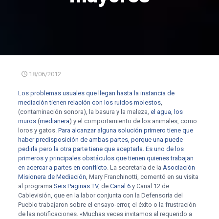
18/06/2012
Los problemas usuales que llegan hasta la instancia de
mediación tienen relación con los ruidos molestos
,
(contaminación sonora), la basura y la maleza,
el agua
,
los
muros
(
medianera
) y el comportamiento de los animales, como
loros y gatos.
Para alcanzar alguna solución primero tiene que
haber predisposición de ambas partes, porque una puede
pedirla pero la otra parte tiene que aceptarla. Es uno de los
primeros y principales obstáculos que tienen quienes trabajan
en acercar a partes en conflicto
. La secretaria de la
Asociación
Misionera de Mediación
, Mary Franchinotti, comentó en su visita
al programa
Seis Paginas TV
, de
Canal 6
y Canal 12 de
Cablevisión, que en la labor conjunta con la Defensoría del
Pueblo trabajaron sobre el ensayo-error, el éxito o la frustración
de las notificaciones. «Muchas veces invitamos al requerido a