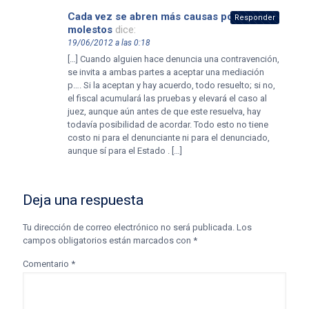
Cada vez se abren más causas por ruidos
Responder
molestos
dice:
19/06/2012 a las 0:18
[…] Cuando alguien hace denuncia una contravención,
se invita a ambas partes a aceptar una mediación
p…. Si la aceptan y hay acuerdo, todo resuelto; si no,
el fiscal acumulará las pruebas y elevará el caso al
juez, aunque aún antes de que este resuelva, hay
todavía posibilidad de acordar. Todo esto no tiene
costo ni para el denunciante ni para el denunciado,
aunque sí para el Estado . […]
Deja una respuesta
Tu dirección de correo electrónico no será publicada.
Los
campos obligatorios están marcados con
*
Comentario
*