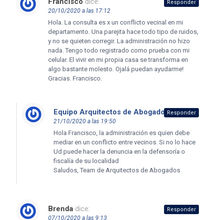
Francisco
dice:
Responder
20/10/2020 a las 17:12
Hola. La consulta es x un conflicto vecinal en mi
departamento. Una parejita hace todo tipo de ruidos,
y no se quieten corregir. La administración no hizo
nada. Tengo todo registrado como prueba con mi
celular. El vivir en mi propia casa se transforma en
algo bastante molesto. Ojalá puedan ayudarme!
Gracias. Francisco.
Equipo Arquitectos de Abogados
dice:
Responder
21/10/2020 a las 19:50
Hola Francisco, la administración es quien debe
mediar en un conflicto entre vecinos. Si no lo hace
Ud puede hacer la denuncia en la defensoría o
fiscalía de su localidad
Saludos, Team de Arquitectos de Abogados
Brenda
dice:
Responder
07/10/2020 a las 9:13