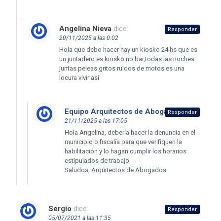
Angelina Nieva
dice:
Responder
20/11/2025 a las 0:02
Hola que debo hacer hay un kiosko 24 hs que es
un juntadero es kiosko no bar,todas las noches
juntas peleas gritos ruidos de motos es una
locura vivir así
Equipo Arquitectos de Abogados
dice:
Responder
21/11/2025 a las 17:05
Hola Angelina, debería hacer la denuncia en el
municipio o fiscalía para que verifiquen la
habilitación y lo hagan cumplir los horarios
estipulados de trabajo
Saludos, Arquitectos de Abogados
Sergio
dice:
Responder
05/07/2021 a las 11:35