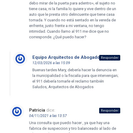
debo mirar de la puerta para adentro», el sujeto no
tiene casa, ni la familia lo quiere y vive dentro de un
auto que le presta otro delincuente que tiene casa
tomada. Y cuando no está sentado en la vereda de
enfrente, justo frente a mi ventana, no tengo
intimidad. Cuando llamo al 911 me dice que no
corresponde. ¿Qué puedo hacer?
Equipo Arquitectos de Abogados
dice:
Responder
12/03/2026 a las 15:09
Buenas tardes Mary, debería hacer la denuncia en
la municipalidad o la fiscalía para que intervengan;
el 911 debería tomarle el reclamo también
Saludos, Arquitectos de Abogados
Patricia
dice:
Responder
04/11/2021 a las 13:57
Una consulta que puedo hacer , ya que hay una
fabrica de suspeccion y tiro balanceado al lado de