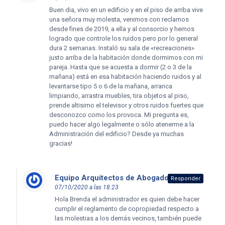
Buen dia, vivo en un edificio y en el piso de arriba vive
una señora muy molesta, venimos con reclamos
desde fines de 2019, a ella y al consorcio y hemos
logrado que controle los ruidos pero por lo general
dura 2 semanas. Instaló su sala de «recreaciones»
justo arriba de la habitación donde dormimos con mi
pareja. Hasta que se acuesta a dormir (2 o 3 de la
mañana) está en esa habitación haciendo ruidos y al
levantarse tipo 5 o 6 de la mañana, arranca
limpiando, arrastra muebles, tira objetos al piso,
prende altisimo el televisor y otros ruidos fuertes que
desconozco como los provoca. Mi pregunta es,
puedo hacer algo legalmente o sólo atenerme a la
Administración del edificio? Desde ya muchas
gracias!
Equipo Arquitectos de Abogados
dice:
Responder
07/10/2020 a las 18:23
Hola Brenda el administrador es quien debe hacer
cumplir el reglamento de copropiedad respecto a
las molestias a los demás vecinos, también puede