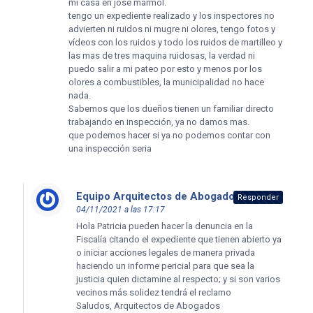
mi casa en jose marmol.
tengo un expediente realizado y los inspectores no
advierten ni ruidos ni mugre ni olores, tengo fotos y
vídeos con los ruidos y todo los ruidos de martilleo y
las mas de tres maquina ruidosas, la verdad ni
puedo salir a mi pateo por esto y menos por los
olores a combustibles, la municipalidad no hace
nada.
Sabemos que los dueños tienen un familiar directo
trabajando en inspección, ya no damos mas.
que podemos hacer si ya no podemos contar con
una inspección seria
Equipo Arquitectos de Abogados
dice:
Responder
04/11/2021 a las 17:17
Hola Patricia pueden hacer la denuncia en la
Fiscalía citando el expediente que tienen abierto ya
o iniciar acciones legales de manera privada
haciendo un informe pericial para que sea la
justicia quien dictamine al respecto; y si son varios
vecinos más solidez tendrá el reclamo
Saludos, Arquitectos de Abogados