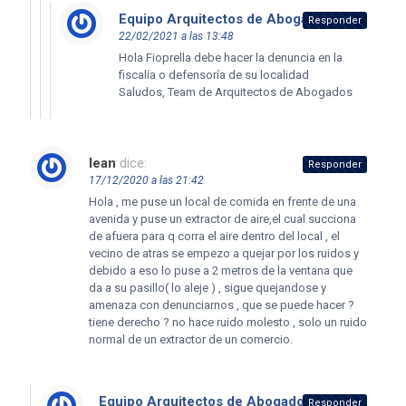
Equipo Arquitectos de Abogados
dice:
Responder
22/02/2021 a las 13:48
Hola Fioprella debe hacer la denuncia en la
fiscalía o defensoría de su localidad
Saludos, Team de Arquitectos de Abogados
lean
dice:
Responder
17/12/2020 a las 21:42
Hola , me puse un local de comida en frente de una
avenida y puse un extractor de aire,el cual succiona
de afuera para q corra el aire dentro del local , el
vecino de atras se empezo a quejar por los ruidos y
debido a eso lo puse a 2 metros de la ventana que
da a su pasillo( lo aleje ) , sigue quejandose y
amenaza con denunciarnos , que se puede hacer ?
tiene derecho ? no hace ruido molesto , solo un ruido
normal de un extractor de un comercio.
Equipo Arquitectos de Abogados
dice:
Responder