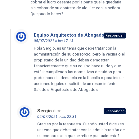
cobrar el lucro cesante por la parte que le quedaría
sin cobrar de su contrato de alquiler con la señora.
Que puedo hacer?
Equipo Arquitectos de Abogados
dice:
Responder
05/07/2021 a las 17:13
Hola Sergio, es un tema que debe tratar con la
administración de su consorcio; pero la vecina o el
propietario de la unidad deben demostrar
fehacientemente que su equipo hace ruido y que
está incumpliendo las normativas de ruidos para
poder hacer la denuncia en la fiscalía o para iniciar
acciones legales o solicitarle un resarcimiento.
Saludos, Arquitectos de Abogados
Sergio
dice:
Responder
05/07/2021 a las 22:31
Gracias por la respuesta. Cuando usted dice «es
un tema que debe tratar con la administración de
su consorcio», a que se refiere puntualmente?