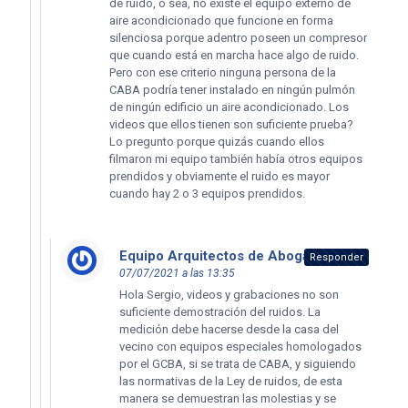
de ruido, o sea, no existe el equipo externo de
aire acondicionado que funcione en forma
silenciosa porque adentro poseen un compresor
que cuando está en marcha hace algo de ruido.
Pero con ese criterio ninguna persona de la
CABA podría tener instalado en ningún pulmón
de ningún edificio un aire acondicionado. Los
videos que ellos tienen son suficiente prueba?
Lo pregunto porque quizás cuando ellos
filmaron mi equipo también había otros equipos
prendidos y obviamente el ruido es mayor
cuando hay 2 o 3 equipos prendidos.
Equipo Arquitectos de Abogados
dice:
Responder
07/07/2021 a las 13:35
Hola Sergio, videos y grabaciones no son
suficiente demostración del ruidos. La
medición debe hacerse desde la casa del
vecino con equipos especiales homologados
por el GCBA, si se trata de CABA, y siguiendo
las normativas de la Ley de ruidos, de esta
manera se demuestran las molestias y se