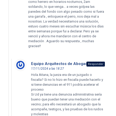
como herrero en horarios nocturnos, 2am
soldando, lo que venga… a veces golpea las
paredes del fondo con algo pesado como si fuera
una garrafa , enloquece el perro, nos deja mal a
nosotras. La verdad necesitamos una solución,
estuvo cuatro meses sin escuchar música los días
entre semanas porque fui a declarar. Pero ya se
venció y ahora me mandaron con el centro de
mediación . Aguardo su respuesta , muchas
gracias!!
Equipo Arquitectos de Abogados
dice:
Responder
17/11/2024 a las 18:27
Hola Aitana, la jueza era de un juzgado o
fiscalía? Si no lo hizo en fiscalía puede hacerlo y
si tiene denuncias en el 911 podría acelerar el
proceso
Si Ud ya tiene una denuncia administrativa sería
bueno que puedan tener una mediación con el
vecino; para ello necesitará un abogado que la
acompañe, testigos, y las pruebas de los ruidos
y molestias