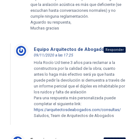
que la aislación acústica es más que deficiente (se
escuchan hasta conversaciones normales) y no
cumple ninguna reglamentación.
Aguardo su respuesta,
Muchas gracias
Equipo Arquitectos de Abogados
dice:
Responder
09/11/2020 a las 17:25
Hola Rocío Ud tiene 3 años para reclamar a la
constructora por la calidad de la obra; cuanto
antes lo haga más efectivo será ya que hasta
puede pedir la devolución si demuestra a través de
un informe pericial que el dúplex es inhabitable por
los ruidos y falta de aislación
Para una respuesta más personalizada puede
completar el siguiente link:
https://arquitectosdeabogados.com/consultas/
Saludos, Team de Arquitectos de Abogados