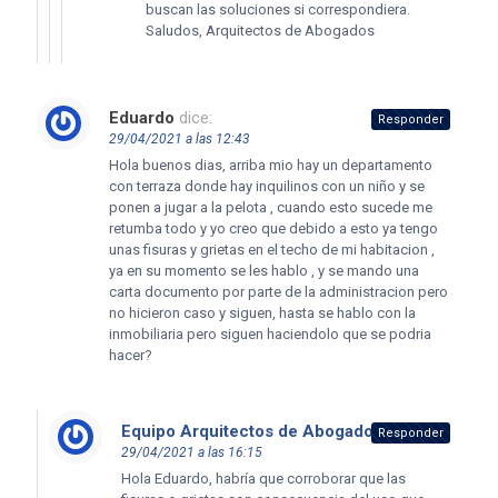
buscan las soluciones si correspondiera.
Saludos, Arquitectos de Abogados
Eduardo
dice:
Responder
29/04/2021 a las 12:43
Hola buenos dias, arriba mio hay un departamento
con terraza donde hay inquilinos con un niño y se
ponen a jugar a la pelota , cuando esto sucede me
retumba todo y yo creo que debido a esto ya tengo
unas fisuras y grietas en el techo de mi habitacion ,
ya en su momento se les hablo , y se mando una
carta documento por parte de la administracion pero
no hicieron caso y siguen, hasta se hablo con la
inmobiliaria pero siguen haciendolo que se podria
hacer?
Equipo Arquitectos de Abogados
dice:
Responder
29/04/2021 a las 16:15
Hola Eduardo, habría que corroborar que las