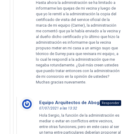
Hasta ahora la administración se ha limitado a
informarme las quejas de mi vecina y luego de
que yo le remití a la administración la copia del
certificado de visita del service oficial de la
marca de mi equipo (Carrier), la administración
me comentó que ya le había enviado a la vecina y
al dueño dicho certificado y lo último que hizo la
administración es informarme que la vecina
propuso meter en mi casa a un amigo suyo que
técnico de Surrey para que revisara mi equipo, a
lo cual le respondí a la administración que me
negaba rotundamente. ¿Qué más creen ustedes
que puedo tratar entonces con la administración
de mi consorcio en la opinión de ustedes?
Muchas gracias nuevamente.
Equipo Arquitectos de Abogados
dice:
Responder
07/07/2021 a las 13:32
Hola Sergio, la función de la administración es
mediar o evitar en conflictos entre vecinos,
entre otras funciones; pero en este caso al ser
un tema entre particulares deberían proponer al