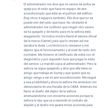
El administrador me dice que mi vecina de arriba se
queja por el ruido que hace mi equipo de aire
acondicionado que está en el pulmón del edificio
(hay otros 4 equipos también). Ella dice que no se
puede vivir del ruido que hace. No obstante el
administrador me confirmó que ningún otro vecino
se ha quejado y de hecho para mi la señora está
exagerando. De todos modos llamé al service oficial
de la marca (Carrier) para que lo revisen así me
sacaba la duda. Los técnicos lo revisaron y me
dijeron que el funcionamiento y el nivel de ruido son
normales. Me hicieron el certificado de visita con el
diagnóstico y por supuesto tuve que pagar la visita
del service. Le mandé copia al administrador. Pero la
señora se sigue quejando y dice que ella tiene un
amigo que trabaja en Surrey y que quiere que su
amigo venga a ver mi aire acondicionado. Me negué
a esa posibilidad y ahora la señora me amenaza con
denunciarme en una fiscalía de la CABA. Además me
llamó el dueño del depto de la señora
amenazándome con iniciarme acciones porque la
señora le dijo que va a rescindir el contrato de
alquiler y el dueño me quiere iniciar acciones para