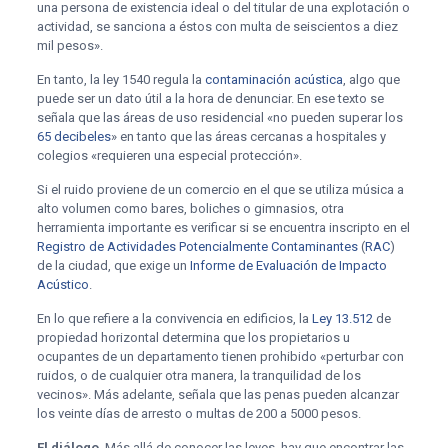
una persona de existencia ideal o del titular de una explotación o
actividad, se sanciona a éstos con multa de seiscientos a diez
mil pesos».
En tanto, la ley 1540 regula la
contaminación acústica
, algo que
puede ser un dato útil a la hora de denunciar. En ese texto se
señala que las áreas de uso residencial «no pueden superar los
65 decibeles
» en tanto que las áreas cercanas a hospitales y
colegios «requieren una especial protección».
Si el ruido proviene de un comercio en el que se utiliza música a
alto volumen como bares, boliches o gimnasios, otra
herramienta importante es verificar si se encuentra inscripto en el
Registro de Actividades Potencialmente Contaminantes
(
RAC
)
de la ciudad, que exige un
Informe de Evaluación de Impacto
Acústico
.
En lo que refiere a la convivencia en edificios, la
Ley 13.512
de
propiedad horizontal determina que los propietarios u
ocupantes de un departamento tienen prohibido «perturbar con
ruidos, o de cualquier otra manera, la tranquilidad de los
vecinos». Más adelante, señala que las penas pueden alcanzar
los veinte días de arresto o multas de 200 a 5000 pesos.
El diálogo
. Más allá de conocer las leyes, hay que encontrar las