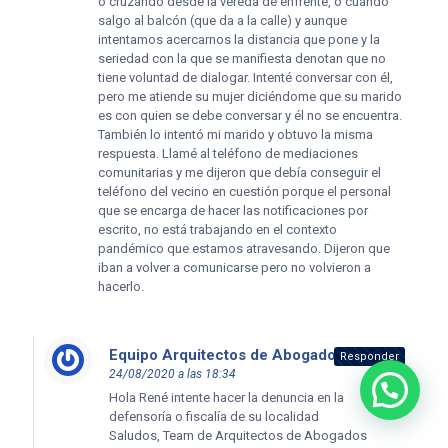
o cruzando desde la vereda de enfrente, o cuando
salgo al balcón (que da a la calle) y aunque
intentamos acercarnos la distancia que pone y la
seriedad con la que se manifiesta denotan que no
tiene voluntad de dialogar. Intenté conversar con él,
pero me atiende su mujer diciéndome que su marido
es con quien se debe conversar y él no se encuentra.
También lo intentó mi marido y obtuvo la misma
respuesta. Llamé al teléfono de mediaciones
comunitarias y me dijeron que debía conseguir el
teléfono del vecino en cuestión porque el personal
que se encarga de hacer las notificaciones por
escrito, no está trabajando en el contexto
pandémico que estamos atravesando. Dijeron que
iban a volver a comunicarse pero no volvieron a
hacerlo.
Equipo Arquitectos de Abogados
dice:
Responder
24/08/2020 a las 18:34
¿Necesitas ayuda?
Hola René intente hacer la denuncia en la
defensoría o fiscalía de su localidad
Saludos, Team de Arquitectos de Abogados