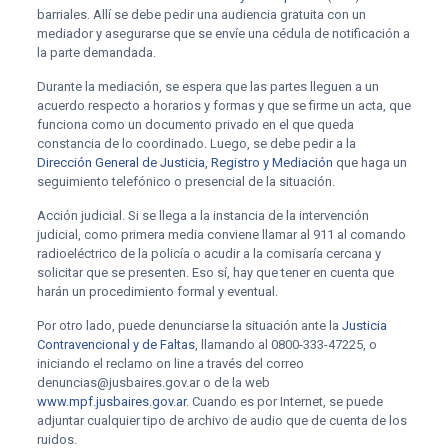
barriales. Allí se debe pedir una audiencia gratuita con un
mediador y asegurarse que se envíe una cédula de notificación a
la parte demandada.
Durante la mediación, se espera que las partes lleguen a un
acuerdo respecto a horarios y formas y que se firme un acta, que
funciona como un documento privado en el que queda
constancia de lo coordinado. Luego, se debe pedir a la
Dirección General de Justicia, Registro y Mediación
que haga un
seguimiento telefónico o presencial de la situación.
Acción judicial. Si se llega a la instancia de la intervención
judicial, como primera media conviene llamar al 911 al comando
radioeléctrico de la policía o acudir a la comisaría cercana y
solicitar que se presenten. Eso sí, hay que tener en cuenta que
harán un procedimiento formal y eventual.
Por otro lado, puede denunciarse la situación ante la
Justicia
Contravencional y de Faltas
, llamando al 0800-333-47225, o
iniciando el reclamo on line a través del correo
denuncias@jusbaires.gov.ar o de la web
www.mpf.jusbaires.gov.ar
. Cuando es por Internet, se puede
adjuntar cualquier tipo de archivo de audio que de cuenta de los
ruidos.