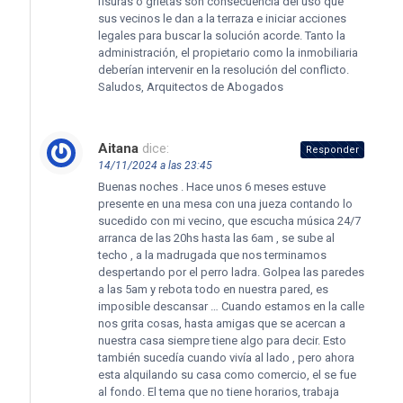
fisuras o grietas son consecuencia del uso que
sus vecinos le dan a la terraza e iniciar acciones
legales para buscar la solución acorde. Tanto la
administración, el propietario como la inmobiliaria
deberían intervenir en la resolución del conflicto.
Saludos, Arquitectos de Abogados
Aitana
dice:
Responder
14/11/2024 a las 23:45
Buenas noches . Hace unos 6 meses estuve
presente en una mesa con una jueza contando lo
sucedido con mi vecino, que escucha música 24/7
arranca de las 20hs hasta las 6am , se sube al
techo , a la madrugada que nos terminamos
despertando por el perro ladra. Golpea las paredes
a las 5am y rebota todo en nuestra pared, es
imposible descansar … Cuando estamos en la calle
nos grita cosas, hasta amigas que se acercan a
nuestra casa siempre tiene algo para decir. Esto
también sucedía cuando vivía al lado , pero ahora
esta alquilando su casa como comercio, el se fue
al fondo. El tema que no tiene horarios, trabaja