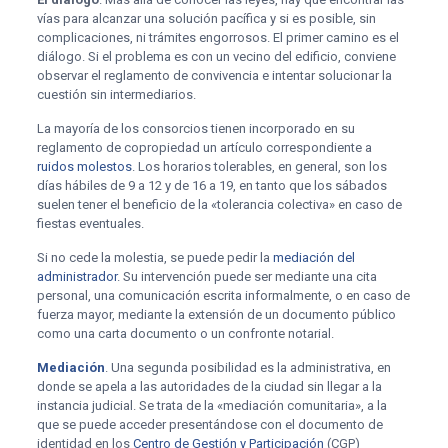
vías para alcanzar una solución pacífica y si es posible, sin
complicaciones, ni trámites engorrosos. El primer camino es el
diálogo. Si el problema es con un vecino del edificio, conviene
observar el reglamento de convivencia e intentar solucionar la
cuestión sin intermediarios.
La mayoría de los consorcios tienen incorporado en su
reglamento de copropiedad un artículo correspondiente a
ruidos molestos
. Los horarios tolerables, en general, son los
días hábiles de 9 a 12 y de 16 a 19, en tanto que los sábados
suelen tener el beneficio de la «tolerancia colectiva» en caso de
fiestas eventuales.
Si no cede la molestia, se puede pedir la
mediación del
administrador
. Su intervención puede ser mediante una cita
personal, una comunicación escrita informalmente, o en caso de
fuerza mayor, mediante la extensión de un documento público
como una carta documento o un confronte notarial.
Mediación
. Una segunda posibilidad es la administrativa, en
donde se apela a las autoridades de la ciudad sin llegar a la
instancia judicial. Se trata de la «mediación comunitaria», a la
que se puede acceder presentándose con el documento de
identidad en los
Centro de Gestión y Participación
(CGP)