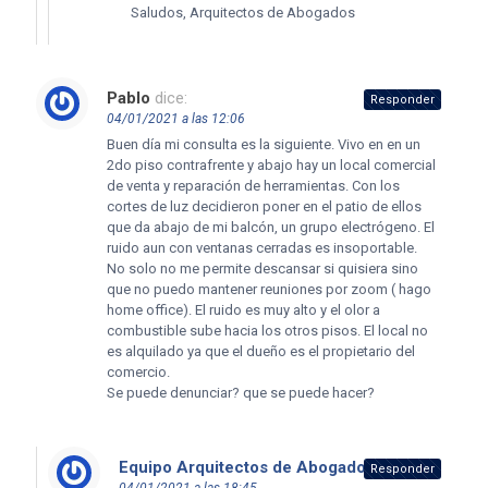
Saludos, Arquitectos de Abogados
Pablo
dice:
Responder
04/01/2021 a las 12:06
Buen día mi consulta es la siguiente. Vivo en en un
2do piso contrafrente y abajo hay un local comercial
de venta y reparación de herramientas. Con los
cortes de luz decidieron poner en el patio de ellos
que da abajo de mi balcón, un grupo electrógeno. El
ruido aun con ventanas cerradas es insoportable.
No solo no me permite descansar si quisiera sino
que no puedo mantener reuniones por zoom ( hago
home office). El ruido es muy alto y el olor a
combustible sube hacia los otros pisos. El local no
es alquilado ya que el dueño es el propietario del
comercio.
Se puede denunciar? que se puede hacer?
Equipo Arquitectos de Abogados
dice:
Responder