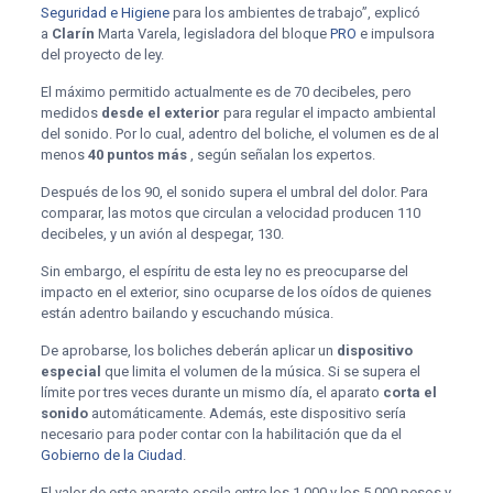
Seguridad e Higiene
para los ambientes de trabajo”, explicó
a
Clarín
Marta Varela, legisladora del bloque
PRO
e impulsora
del proyecto de ley.
El máximo permitido actualmente es de 70 decibeles, pero
medidos
desde el exterior
para regular el impacto ambiental
del sonido. Por lo cual, adentro del boliche, el volumen es de al
menos
40 puntos más
, según señalan los expertos.
Después de los 90, el sonido supera el umbral del dolor. Para
comparar, las motos que circulan a velocidad producen 110
decibeles, y un avión al despegar, 130.
Sin embargo, el espíritu de esta ley no es preocuparse del
impacto en el exterior, sino ocuparse de los oídos de quienes
están adentro bailando y escuchando música.
De aprobarse, los boliches deberán aplicar un
dispositivo
especial
que limita el volumen de la música. Si se supera el
límite por tres veces durante un mismo día, el aparato
corta el
sonido
automáticamente. Además, este dispositivo sería
necesario para poder contar con la habilitación que da el
Gobierno de la Ciudad
.
El valor de este aparato oscila entre los 1.000 y los 5.000 pesos y