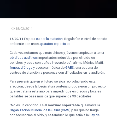
18/02/2011
16/02/11
Es para
cuidar la audición
. Regularían el nivel de sonido
ambiente con unos
aparatos especiales
.
Cada vez notamos que más chicos y jóvenes empiezan a tener
pérdidas auditivas
importantes inducidas por el ruido en
boliches, y esos son daños irreversibles”, afirma Mónica Matti,
fonoaudióloga
y asesora médica de
GAES
, una cadena de
centros de atención a personas con dificultades en la audición.
Para prevenir que en el futuro se siga reproduciendo esta
afección, desde la Legislatura porteña propusieron un proyecto
que se trataría este año para impedir que en discos y locales
bailables se pase música que supere los 90 decibeles.
“No es un capricho. Es el
máximo soportable
que marca la
Organización Mundial de la Salud
(
OMS
) para que no traiga
consecuencias al oído, y es también lo que señala la
Ley de