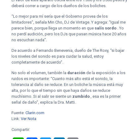
deberá correr a cargo de los dueños de los boliches.
“Lo mejor para mí sería que el Gobierno provea de los
limitadores”, señala Min Cho, DJ de Vintage. Y agrega: “Igual me
parece bien, porque llega un momento en que
salís sordo
. Yo
no perdí audición, pero los DJs que pasan música hace 20 años
no escuchan nada”.
De acuerdo a Fernando Benevenia, dueño de The Roxy, “si bajar
los niveles del sonido es para cuidar la salud, estoy
completamente de acuerdo”.
No solo el volumen, también la
duración
de la exposición a los
ruidos es importante: “Cuanto más alto está el sonido, la
tolerancia al daño se reduce. En un boliche la música está muy
alta, por lo que el tiempo sin que haya daños se reduce
muchísimo. Si al salir se siente un
zumbido
, esa es la primer
señal de daño”, explica la Dra. Matti.
Fuente:
Clarin.com
Link:
Ver Nota
Compartir: