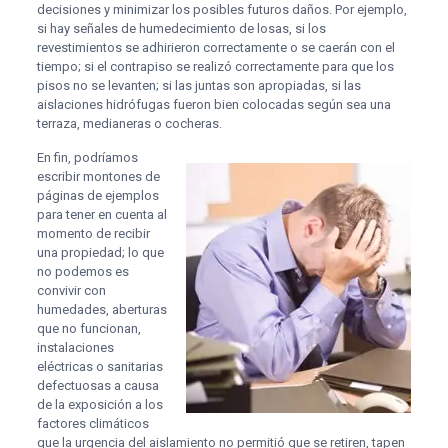
decisiones y minimizar los posibles futuros daños. Por ejemplo,
si hay señales de humedecimiento de losas, si los
revestimientos se adhirieron correctamente o se caerán con el
tiempo; si el contrapiso se realizó correctamente para que los
pisos no se levanten; si las juntas son apropiadas, si las
aislaciones hidrófugas fueron bien colocadas según sea una
terraza, medianeras o cocheras.
En fin, podríamos
escribir montones de
páginas de ejemplos
para tener en cuenta al
momento de recibir
una propiedad; lo que
no podemos es
convivir con
humedades, aberturas
que no funcionan,
instalaciones
eléctricas o sanitarias
defectuosas a causa
de la exposición a los
factores climáticos
que la urgencia del aislamiento no permitió que se retiren, tapen