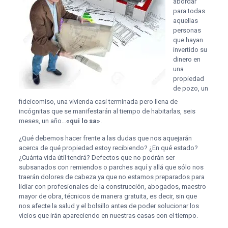
abordar
para todas
aquellas
personas
que hayan
invertido su
dinero en
una
propiedad
de pozo, un
fideicomiso, una vivienda casi terminada pero llena de
incógnitas que se manifestarán al tiempo de habitarlas, seis
meses, un año…
«qui lo sa»
.
¿Qué debemos hacer frente a las dudas que nos aquejarán
acerca de qué propiedad estoy recibiendo? ¿En qué estado?
¿Cuánta vida útil tendrá? Defectos que no podrán ser
subsanados con remiendos o parches aquí y allá que sólo nos
traerán dolores de cabeza ya que no estamos preparados para
lidiar con profesionales de la construcción, abogados, maestro
mayor de obra, técnicos de manera gratuita, es decir, sin que
nos afecte la salud y el bolsillo antes de poder solucionar los
vicios que irán apareciendo en nuestras casas con el tiempo.