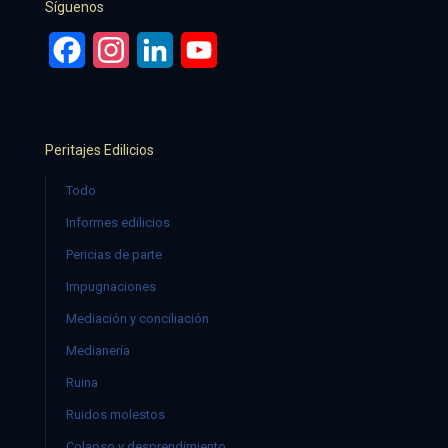
Síguenos
Facebook
Instagram
LinkedIn
YouTube
Peritajes Edilicios
Todo
Informes edilicios
Pericias de parte
Impugnaciones
Mediación y conciliación
Medianería
Ruina
Ruidos molestos
Colapso y desprendimiento