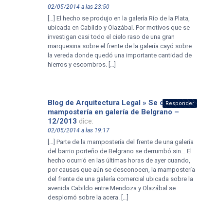
02/05/2014 a las 23:50
[…] El hecho se produjo en la galería Río de la Plata,
ubicada en Cabildo y Olazábal. Por motivos que se
investigan casi todo el cielo raso de una gran
marquesina sobre el frente de la galería cayó sobre
la vereda donde quedó una importante cantidad de
hierros y escombros. […]
Blog de Arquitectura Legal » Se derrumbó
Responder
mampostería en galería de Belgrano –
12/2013
dice:
02/05/2014 a las 19:17
[…] Parte de la mampostería del frente de una galería
del barrio porteño de Belgrano se derrumbó sin… El
hecho ocurrió en las últimas horas de ayer cuando,
por causas que aún se desconocen, la mampostería
del frente de una galería comercial ubicada sobre la
avenida Cabildo entre Mendoza y Olazábal se
desplomó sobre la acera. […]