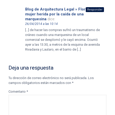
Blog de Arquitectura Legal » Flores: una
Responder
mujer herida por la caída de una
marquesina
dice:
26/04/2014 a las 10:14
[…] de hacer las compras sufrió un traumatismo de
cráneo cuando una marquesina de un local
comercial se desplomó y le cayó encima. Ocurrió
ayer a las 13.30, a metros de la esquina de avenida
Rivadavia y Lautaro, en el barrio de […]
Deja una respuesta
Tu dirección de correo electrónico no será publicada.
Los
campos obligatorios están marcados con
*
Comentario
*