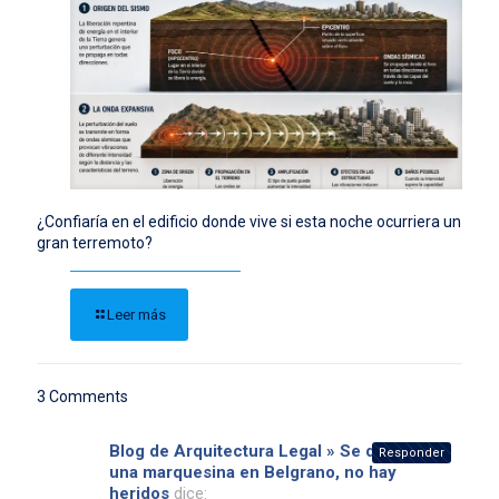
¿Confiaría en el edificio donde vive si esta noche ocurriera un
gran terremoto?
Leer más
3 Comments
Blog de Arquitectura Legal » Se derrumbó
Responder
una marquesina en Belgrano, no hay
heridos
dice: