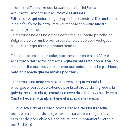
Informe de
Telenueve
con la participación del
Perito
Arquitecto
Teodoro Rubén Potaz
de
Peritajes
Edilicios
/
Arquitectura Legal
y opinión respecto al
Derrumbe de
la galería Río de la Plata
. Para ver mas videos visite
nuesto
canal
en
youtube
.
La marquesina de una galería comercial del barrio porteño de
Belgrano se derrumbó por circunstancias que se investigaban,
sin que se registraran personas heridas.
El hecho se produjo anoche, aproximadamente a las 23, y el
encargado del centro comercial -que se presentó con el apellido
Heredia- dijo que «se ven maderas que estaban medio podridas,
pero no parecía que se estaba por caer».
La marquesina tiene «casi 40 metros», según estimó el
encargado, porque se extiende por la totalidad del ingreso a la
galería Río de la Plata, ubicada en avenida Cabildo 2280, de esta
Capital Federal, y también tiene el ancho de la vereda.
«Si hubiera sido el sábado podría haber sido una tragedia,
porque era un mundo de gente», comprando en la galería y
caminando por Cabildo a esa altura, según consideró Heredia
por Radio 10.