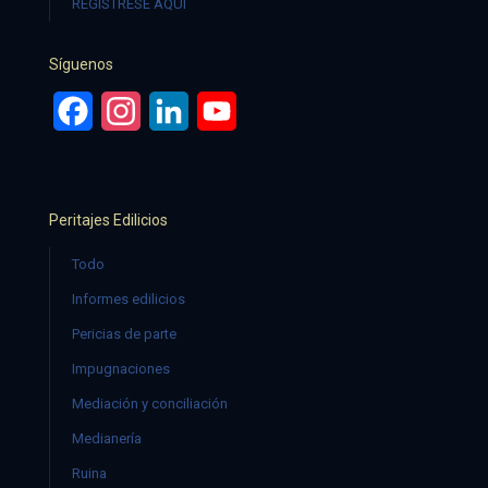
REGÍSTRESE AQUÍ
Síguenos
Facebook
Instagram
LinkedIn
YouTube
Peritajes Edilicios
Todo
Informes edilicios
Pericias de parte
Impugnaciones
Mediación y conciliación
Medianería
Ruina