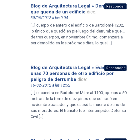
Blog de Arquitectura Legal » Demuelen lo
Responder
que queda de un edificio
dice:
30/06/2012 a las 0:04
[…] cuerpo delantero del edificio de Bartolomé 1232,
lo único que quedó en pie luego del derrumbe que…,
de tres cuerpos, en noviembre último, comenzará a
ser demolido en los próximos días, lo que […]
Blog de Arquitectura Legal » Evacuaron a
Responder
unas 70 personas de otro edificio por
peligro de derrumbe
dice:
16/02/2012 a las 12:52
[…] encuentra en Bartolomé Mitre al 1100, apenas a 50
metros de la torre de diez pisos que colapsó en
noviembre pasado, y que causó la muerte de uno de
sus moradores. El tránsito fue interrumpido. Defensa
Civil […]