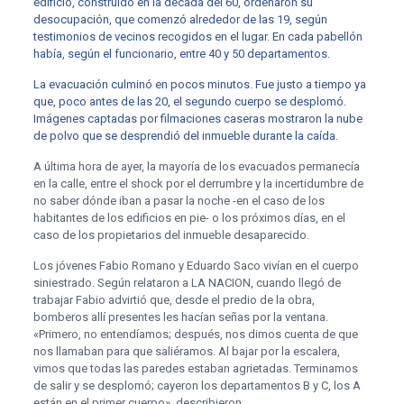
edificio, construido en la década del 60, ordenaron su
desocupación, que comenzó alrededor de las 19, según
testimonios de vecinos recogidos en el lugar. En cada pabellón
había, según el funcionario, entre 40 y 50 departamentos.
La evacuación culminó en pocos minutos. Fue justo a tiempo ya
que, poco antes de las 20, el segundo cuerpo se desplomó.
Imágenes captadas por filmaciones caseras mostraron la nube
de polvo que se desprendió del inmueble durante la caída.
A última hora de ayer, la mayoría de los evacuados permanecía
en la calle, entre el shock por el derrumbre y la incertidumbre de
no saber dónde iban a pasar la noche -en el caso de los
habitantes de los edificios en pie- o los próximos días, en el
caso de los propietarios del inmueble desaparecido.
Los jóvenes Fabio Romano y Eduardo Saco vivían en el cuerpo
siniestrado. Según relataron a LA NACION, cuando llegó de
trabajar Fabio advirtió que, desde el predio de la obra,
bomberos allí presentes les hacían señas por la ventana.
«Primero, no entendíamos; después, nos dimos cuenta de que
nos llamaban para que saliéramos. Al bajar por la escalera,
vimos que todas las paredes estaban agrietadas. Terminamos
de salir y se desplomó; cayeron los departamentos B y C, los A
están en el primer cuerpo», describieron.