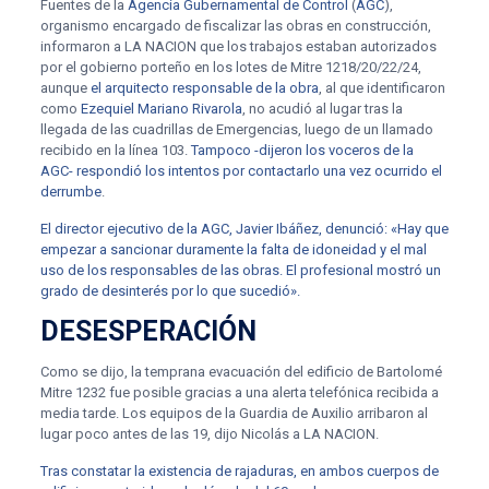
Fuentes de la
Agencia Gubernamental de Control
(
AGC
),
organismo encargado de fiscalizar las obras en construcción,
informaron a LA NACION que los trabajos estaban autorizados
por el gobierno porteño en los lotes de Mitre 1218/20/22/24,
aunque
el arquitecto responsable de la obra
, al que identificaron
como
Ezequiel Mariano Rivarola
, no acudió al lugar tras la
llegada de las cuadrillas de Emergencias, luego de un llamado
recibido en la línea 103.
Tampoco -dijeron los voceros de la
AGC- respondió los intentos por contactarlo una vez ocurrido el
derrumbe
.
El director ejecutivo de la AGC, Javier Ibáñez, denunció: «Hay que
empezar a sancionar duramente la falta de idoneidad y el mal
uso de los responsables de las obras. El profesional mostró un
grado de desinterés por lo que sucedió».
DESESPERACIÓN
Como se dijo, la temprana evacuación del edificio de Bartolomé
Mitre 1232 fue posible gracias a una alerta telefónica recibida a
media tarde. Los equipos de la Guardia de Auxilio arribaron al
lugar poco antes de las 19, dijo Nicolás a LA NACION.
Tras constatar la existencia de rajaduras, en ambos cuerpos de