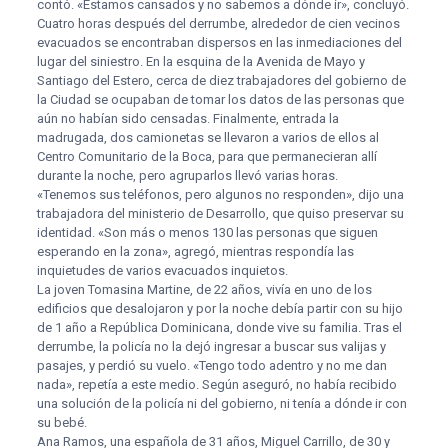
contó. «Estamos cansados y no sabemos a dónde ir», concluyó.
Cuatro horas después del derrumbe, alrededor de cien vecinos
evacuados se encontraban dispersos en las inmediaciones del
lugar del siniestro. En la esquina de la Avenida de Mayo y
Santiago del Estero, cerca de diez trabajadores del gobierno de
la Ciudad se ocupaban de tomar los datos de las personas que
aún no habían sido censadas. Finalmente, entrada la
madrugada, dos camionetas se llevaron a varios de ellos al
Centro Comunitario de la Boca, para que permanecieran allí
durante la noche, pero agruparlos llevó varias horas.
«Tenemos sus teléfonos, pero algunos no responden», dijo una
trabajadora del ministerio de Desarrollo, que quiso preservar su
identidad. «Son más o menos 130 las personas que siguen
esperando en la zona», agregó, mientras respondía las
inquietudes de varios evacuados inquietos.
La joven Tomasina Martine, de 22 años, vivía en uno de los
edificios que desalojaron y por la noche debía partir con su hijo
de 1 año a República Dominicana, donde vive su familia. Tras el
derrumbe, la policía no la dejó ingresar a buscar sus valijas y
pasajes, y perdió su vuelo. «Tengo todo adentro y no me dan
nada», repetía a este medio. Según aseguró, no había recibido
una solución de la policía ni del gobierno, ni tenía a dónde ir con
su bebé.
Ana Ramos, una española de 31 años, Miguel Carrillo, de 30 y