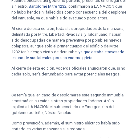
Fuentes oficiales del gobierno porteño, presentes en el lugar del
siniestro,
Bartolomé Mitre 1232
, confirmaron a LA NACION que
no hubo heridos ni fallecidos como consecuencia del desplome
del inmueble, ya que había sido evacuado poco antes.
Al cierre de esta edición, todas las propiedades de la manzana,
delimitada por Mitre, Libertad, Rivadavia, y Talcahuano, habían
sido desocupadas de manera preventiva por posibles nuevos
colapsos, aunque sólo el primer cuerpo del edificio de Mitre
1232 tenía riesgo cierto de derrumbe,
ya que estaba atravesado
en uno de sus laterales por una enorme grieta
.
Al cierre de esta edición, voceros oficiales anunciaron que, si no
cedía solo, sería derrumbado para evitar potenciales riesgos.
Se temía que, en caso de desplomarse este segundo inmueble,
arrastrará en su caída a otras propiedades linderas. Así lo
explicó a LA NACION el subsecretario de Emergencias del
gobierno porteño, Néstor Nicolás.
Como prevención, además, el suministro eléctrico había sido
cortado en varias manzanas a la redonda.