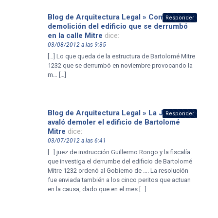
Blog de Arquitectura Legal » Comienza la
Responder
demolición del edificio que se derrumbó
en la calle Mitre
dice:
03/08/2012 a las 9:35
[…] Lo que queda de la estructura de Bartolomé Mitre
1232 que se derrumbó en noviembre provocando la
m… […]
Blog de Arquitectura Legal » La Justicia
Responder
avaló demoler el edificio de Bartolomé
Mitre
dice:
03/07/2012 a las 6:41
[…] juez de instrucción Guillermo Rongo y la fiscalía
que investiga el derrumbe del edificio de Bartolomé
Mitre 1232 ordenó al Gobierno de …. La resolución
fue enviada también a los cinco peritos que actuan
en la causa, dado que en el mes […]