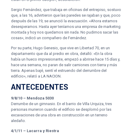
Sergio Fernández, que trabaja en oficinas del entrepiso, sostuvo
que, a las 16, advirtieron que las paredes se rajaban y que, poco
después de las 19, se anunció la evacuación. «Ahora estamos
desesperamos. Hasta ayer teníamos una empresa de marketing
montada y hoy nos quedamos sin nada. No pudimos sacar las
cosas», indicó un compañero de Fernández.
Por su parte, Hugo Genesio, que vive en Libertad 70, en un
departamento que da al predio en obra, detalló: «En la obra
había un hueco impresionante, empezó a abrirse hace 15 días y,
hace una semana, no paran de salir camiones con tierra y más
tierra. Apenas bajé, sentí el estruendo del derrumbre del
edificio», relató a LA NACION.
ANTECEDENTES
9/8/10 – Mendoza 5030
Derrumbe de un gimnasio. En el barrio de Villa Urquiza, tres
personas murieron cuando el edificio se desplomó por las
excavaciones de una obra en construcción en un terreno
aledaño.
4/1/11 – Lacarra y Riestra