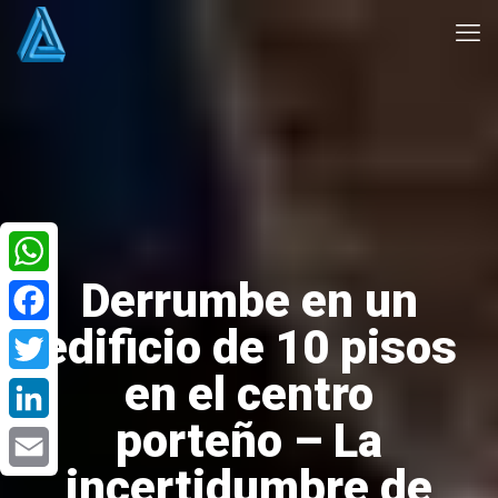
Derrumbe en un
WhatsApp
edificio de 10 pisos
Facebook
en el centro
Twitter
porteño – La
LinkedIn
incertidumbre de
Email