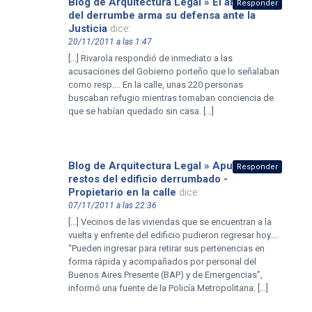
Blog de Arquitectura Legal » El arquitecto
Responder
del derrumbe arma su defensa ante la
Justicia
dice:
20/11/2011 a las 1:47
[…] Rivarola respondió de inmediato a las
acusaciones del Gobierno porteño que lo señalaban
como resp…. En la calle, unas 220 personas
buscaban refugio mientras tomaban conciencia de
que se habían quedado sin casa. […]
Blog de Arquitectura Legal » Apuntalan los
Responder
restos del edificio derrumbado -
Propietario en la calle
dice:
07/11/2011 a las 22:36
[…] Vecinos de las viviendas que se encuentran a la
vuelta y enfrente del edificio pudieron regresar hoy….
“Pueden ingresar para retirar sus pertenencias en
forma rápida y acompañados por personal del
Buenos Aires Presente (BAP) y de Emergencias”,
informó una fuente de la Policía Metropolitana. […]