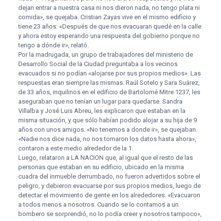
dejan entrar a nuestra casa ni nos dieron nada, no tengo plata ni
comida», se quejaba. Cristian Zayas vive en el mismo edificio y
tiene 23 años: «Después de que nos evacuaran quedé en la calle
y ahora estoy esperando una respuesta del gobierno porque no
tengo a dónde ir», relató.
Por la madrugada, un grupo de trabajadores del ministerio de
Desarrollo Social de la Ciudad preguntaba a los vecinos
evacuados si no podían «alojarse por sus propios medios». Las
respuestas eran siempre las mismas. Raúl Sotelo y Sara Suárez,
de 33 años, inquilinos en el edificio de Bartolomé Mitre 1237, les
aseguraban que no tenían un lugar para quedarse. Sandra
Villalba y José Luis Abreu, les explicaron que estaban en la
misma situación, y que sólo habían podido alojar a su hija de 9
años con unos amigos. «No tenemos a donde ir», se quejaban.
«Nadie nos dice nada, no nos tomaron los datos hasta ahora»,
contaron a este medio alrededor de la 1.
Luego, relataron a LA NACION que, al igual que el resto de las
personas que estaban en su edificio, ubicado en la misma
cuadra del inmueble derrumbado, no fueron advertidos sobre el
peligro, y debieron evacuarse por sus propios medios, luego de
detectar el movimiento de gente en los alrededores. «Evacuaron
a todos menos a nosotros. Cuando se lo contamos a un
bombero se sorprendió, no lo podía creer y nosotros tampoco»,