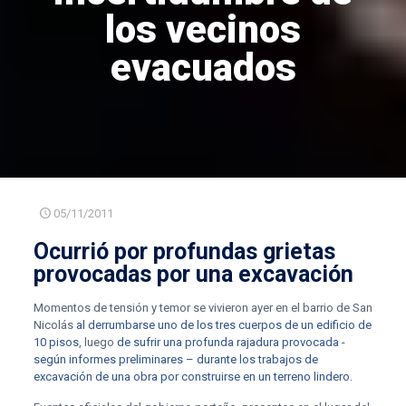
los vecinos
evacuados
05/11/2011
Ocurrió por profundas grietas
provocadas por una excavación
Momentos de tensión y temor se vivieron ayer en el barrio de San
Nicolás
al derrumbarse uno de los tres cuerpos de un edificio de
10 pisos
, luego
de sufrir una profunda rajadura provocada -
según informes preliminares – durante los trabajos de
excavación de una obra por construirse en un terreno lindero.