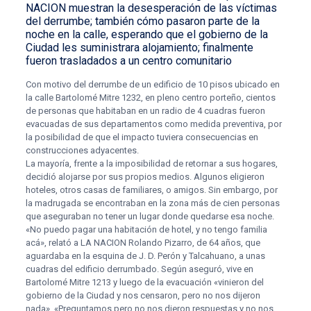
NACION
muestran la desesperación de las víctimas
del derrumbe
;
también cómo pasaron parte de la
noche en la calle
, esperando que el gobierno de la
Ciudad les suministrara alojamiento; finalmente
fueron trasladados a un centro comunitario
Con motivo del derrumbe de un edificio de 10 pisos ubicado en
la calle Bartolomé Mitre 1232, en pleno centro porteño, cientos
de personas que habitaban en un radio de 4 cuadras fueron
evacuadas de sus departamentos como medida preventiva, por
la posibilidad de que el impacto tuviera consecuencias en
construcciones adyacentes.
La mayoría, frente a la imposibilidad de retornar a sus hogares,
decidió alojarse por sus propios medios. Algunos eligieron
hoteles, otros casas de familiares, o amigos. Sin embargo, por
la madrugada se encontraban en la zona más de cien personas
que aseguraban no tener un lugar donde quedarse esa noche.
«No puedo pagar una habitación de hotel, y no tengo familia
acá», relató a LA NACION Rolando Pizarro, de 64 años, que
aguardaba en la esquina de J. D. Perón y Talcahuano, a unas
cuadras del edificio derrumbado. Según aseguró, vive en
Bartolomé Mitre 1213 y luego de la evacuación «vinieron del
gobierno de la Ciudad y nos censaron, pero no nos dijeron
nada». «Preguntamos pero no nos dieron respuestas y no nos