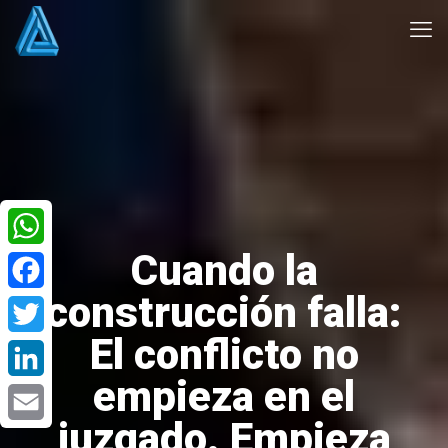
Cuando la
WhatsApp
construcción falla:
Facebook
El conflicto no
Twitter
empieza en el
LinkedIn
juzgado. Empieza
Email