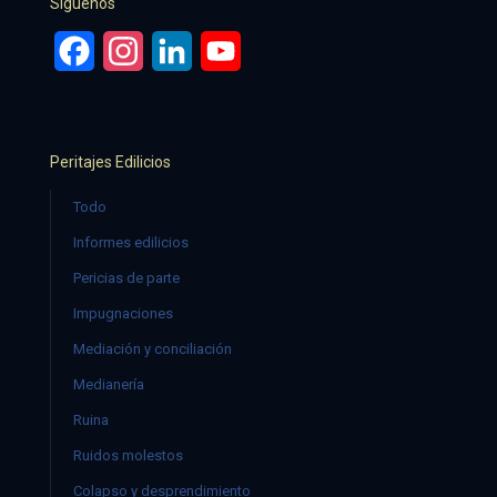
Síguenos
Facebook
Instagram
LinkedIn
YouTube
Peritajes Edilicios
Todo
Informes edilicios
Pericias de parte
Impugnaciones
Mediación y conciliación
Medianería
Ruina
Ruidos molestos
Colapso y desprendimiento