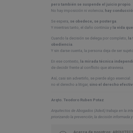
pero también se suspende el juicio propio
.
No hay imposición ni violencia;
hay conducció
Se espera,
se obedece, se posterga
.
Y mientras tanto, el daño continúa y
la vida qu
Cuando la decisión se delega por completo,
la
obediencia
.
Y sin darse cuenta, la persona deja de ser sujet
En ese contexto,
la mirada técnica independ
de decidir frente al conflicto que atraviesa.
Así, casi sin advertirlo, se pierde algo esencial:
no el derecho a litigar,
sino el derecho efecti
Arqto. Teodoro Ruben Potaz
Arquitectos de Abogados (AdeA) trabaja en la inte
priorizando la prevención, la decisión informada
Acerca de nosotros: ARQUITECT