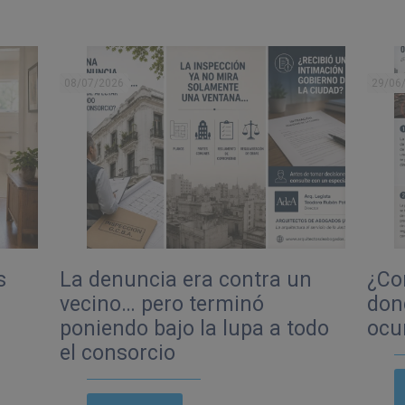
08/07/2026
29/06
s
La denuncia era contra un
¿Con
vecino… pero terminó
don
poniendo bajo la lupa a todo
ocu
el consorcio