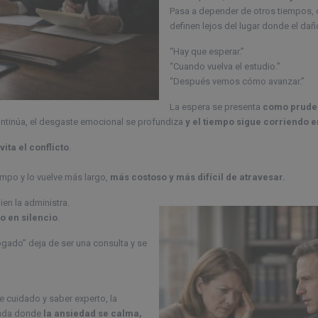
Pasa a depender de otros tiempos, 
definen lejos del lugar donde el dañ
“Hay que esperar.”
“Cuando vuelva el estudio.”
“Después vemos cómo avanzar.”
La espera se presenta
como pruden
continúa, el desgaste emocional se profundiza
y el tiempo sigue corriendo e
vita el conflicto
.
empo y lo vuelve más largo,
más costoso y más difícil de atravesar.
ien la administra.
o en silencio
.
bogado” deja de ser una consulta y se
 cuidado y saber experto, la
unda donde
la ansiedad se calma,