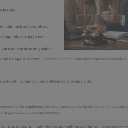
n blanda
.
eda administrada por otros
.
 tranquilidad se paga con
o
para convertirse en gestión
.
iente no aparece
como un accesorio, sino como una forma de devolverle a la
vo a decidir cuándo y cómo defender la propia vida
.
rsección entre arquitectura, técnica y derecho, abordando los conflictos edilicio
 y el impacto humano de cada proceso.
OS DE ABOGADOS – Soluciones en conflictos edilicios.
Lo asesoraremos e