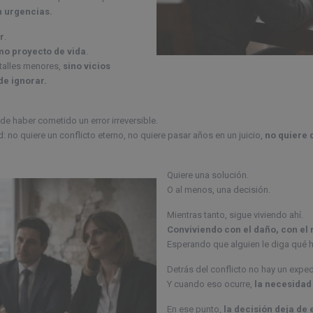
n urgencias.
r
.
o proyecto de vida
.
talles menores,
sino vicios
de ignorar.
de haber cometido un error irreversible.
d: no quiere un conflicto eterno, no quiere pasar años en un juicio,
no quiere 
Quiere una solución.
O al menos, una decisión.
Mientras tanto, sigue viviendo ahí.
Conviviendo con el daño, con el 
Esperando que alguien le diga qué h
Detrás del conflicto no hay un expe
Y cuando eso ocurre,
la necesidad 
En ese punto,
la decisión deja de