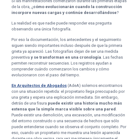
Si las manifestaciones comenzaron durante las primeras etapas
de la obra, ¿
cómo evolucionarán cuando la construcción
incorpore nuevas cargas y continúe desarrollándose
?
La realidad es que nadie puede responder esa pregunta
observando una única fotografía.
Por eso la documentación, los antecedentes y el seguimiento
siguen siendo importantes incluso después de que la primera
grieta ya apareció. Las fotografías dejan de ser una medida
preventiva
y se transforman en una cronología
. Las fechas
permiten reconstruir secuencias. Los registros ayudan a
comprender cuándo comenzaron los cambios y cómo
evolucionaron con el paso del tiempo.
En Arquitectos de Abogados
(AdeA) solemos encontrarnos
con una situación repetida: el propietario llega preocupado por
una grieta y espera una explicación inmediata. Sin embargo,
detrás de una fisura
puede existir una historia mucho más
extensa que la simple marca visible sobre una pared
.
Puede existir una demolición, una excavación, una modificación
del entorno construido o una secuencia de hechos que sólo
puede entenderse cuando se observa el conjunto completo. Por
eso, cuando un propietario me muestra una lesión aparecida
durante una obra vecina, rara vez me interesa únicamente el