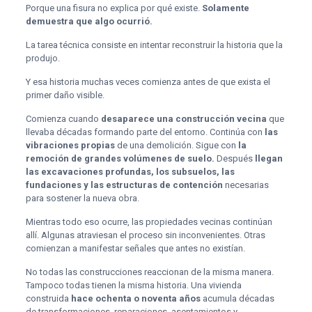
Porque una fisura no explica por qué existe.
Solamente
demuestra que algo ocurrió.
La tarea técnica consiste en intentar reconstruir la historia que la
produjo.
Y esa historia muchas veces comienza antes de que exista el
primer daño visible.
Comienza cuando
desaparece una construcción vecina
que
llevaba décadas formando parte del entorno. Continúa con
las
vibraciones propias
de una demolición. Sigue con
la
remoción de grandes volúmenes de suelo.
Después
llegan
las excavaciones profundas, los subsuelos, las
fundaciones y las estructuras de contención
necesarias
para sostener la nueva obra.
Mientras todo eso ocurre, las propiedades vecinas continúan
allí. Algunas atraviesan el proceso sin inconvenientes. Otras
comienzan a manifestar señales que antes no existían.
No todas las construcciones reaccionan de la misma manera.
Tampoco todas tienen la misma historia. Una vivienda
construida
hace ochenta o noventa años
acumula décadas
de transformaciones, reparaciones, asentamientos y