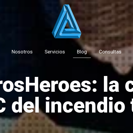
Nosotros
Servicios
Blog
Consultas
sHeroes: la 
 del incendio 