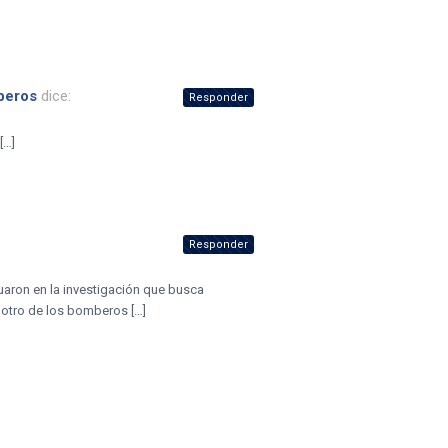
beros
dice:
Responder
[…]
Responder
tuaron en la investigación que busca
 otro de los bomberos […]