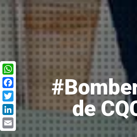
#Bombero
WhatsApp
Facebook
de CQC
Twitter
LinkedIn
Email