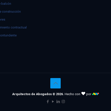
e balcón
e construcción
res
miento contractual
contundente
♥
Arquitectos de Abogados © 2026.
Hecho con
por