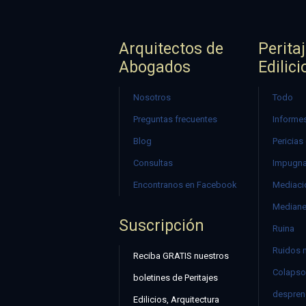
Arquitectos de
Perita
Abogados
Edilici
Nosotros
Todo
Preguntas frecuentes
Informes
Blog
Pericias
Consultas
Impugna
Encontranos en Facebook
Mediació
Mediane
Suscripción
Ruina
Ruidos 
Reciba GRATIS nuestros
Colapso
boletines de Peritajes
despren
Edilicios, Arquitectura