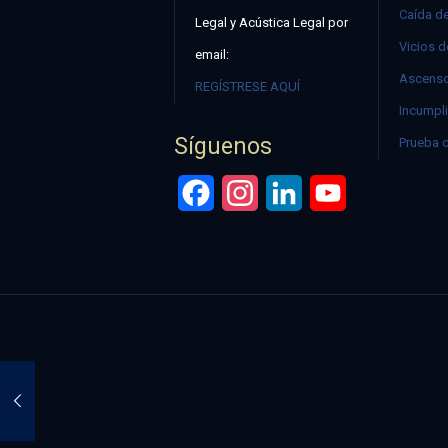
Caída d
Legal y Acústica Legal por
Vicios d
email:
Ascenso
REGÍSTRESE AQUÍ
Incumpli
Síguenos
Prueba 
Facebook
Instagram
LinkedIn
YouTube