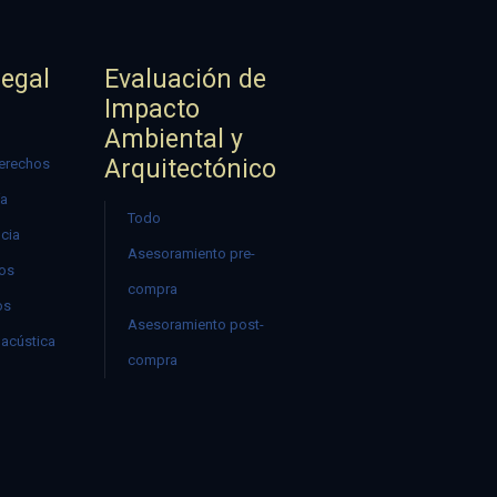
Legal
Evaluación de
Impacto
Ambiental y
Arquitectónico
erechos
ía
Todo
ncia
Asesoramiento pre-
mos
compra
os
Asesoramiento post-
acústica
compra