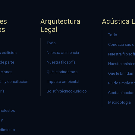
jes
Arquitectura
Acústica 
os
Legal
Todo
Todo
Conozca sus d
 edilicios
Nuestra asistencia
Nuestra filosof
 de parte
Nuestra filosofía
Nuestra asiste
ciones
Qué le brindamos
Qué le brinda
n y conciliación
Impacto ambiental
Ruidos molest
ría
Boletín técnico-jurídico
Contaminación 
Metodología
molestos
 y
dimiento