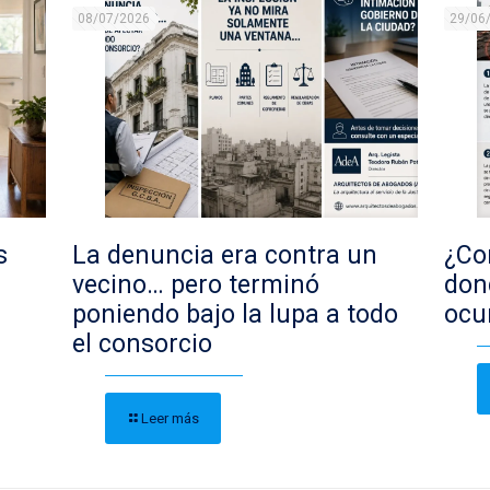
08/07/2026
29/06
s
La denuncia era contra un
¿Con
vecino… pero terminó
don
poniendo bajo la lupa a todo
ocu
el consorcio
Leer más