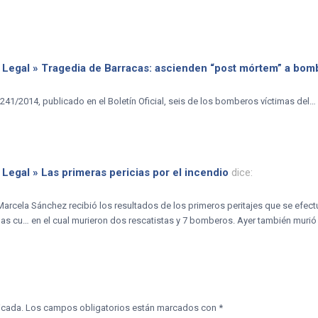
a Legal » Tragedia de Barracas: ascienden “post mórtem” a bom
241/2014, publicado en el Boletín Oficial, seis de los bomberos víctimas del… 
 Legal » Las primeras pericias por el incendio
dice:
al Marcela Sánchez recibió los resultados de los primeros peritajes que se efec
las cu… en el cual murieron dos rescatistas y 7 bomberos. Ayer también murió
icada.
Los campos obligatorios están marcados con
*