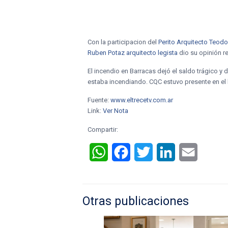
Con la participacion del
Perito Arquitecto Teod
Ruben Potaz arquitecto legista
dio su opinión r
El incendio en Barracas dejó el saldo trágico 
estaba incendiando. CQC estuvo presente en el 
Fuente:
www.eltrecetv.com.ar
Link:
Ver Nota
Compartir:
WhatsApp
Facebook
Twitter
LinkedIn
Email
Otras publicaciones