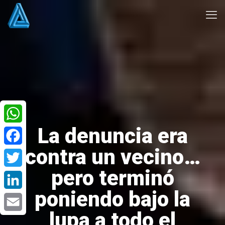
La denuncia era
WhatsApp
contra un vecino…
Facebook
pero terminó
Twitter
poniendo bajo la
LinkedIn
lupa a todo el
Email