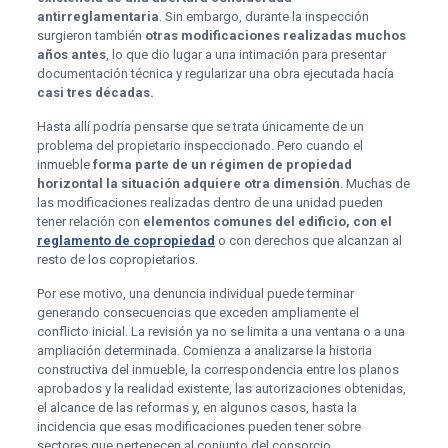
antirreglamentaria
. Sin embargo, durante la inspección
surgieron también
otras modificaciones realizadas muchos
años antes
, lo que dio lugar a una intimación para presentar
documentación técnica y regularizar una obra ejecutada hacía
casi tres décadas.
Hasta allí podría pensarse que se trata únicamente de un
problema del propietario inspeccionado. Pero cuando el
inmueble
forma parte de un régimen de propiedad
horizontal la situación adquiere otra dimensión
. Muchas de
las modificaciones realizadas dentro de una unidad pueden
tener relación con
elementos comunes del edificio, con el
reglamento de copropiedad
o con derechos que alcanzan al
resto de los copropietarios.
Por ese motivo, una denuncia individual puede terminar
generando consecuencias que exceden ampliamente el
conflicto inicial. La revisión ya no se limita a una ventana o a una
ampliación determinada. Comienza a analizarse la historia
constructiva del inmueble, la correspondencia entre los planos
aprobados y la realidad existente, las autorizaciones obtenidas,
el alcance de las reformas y, en algunos casos, hasta la
incidencia que esas modificaciones pueden tener sobre
sectores que pertenecen al conjunto del consorcio.