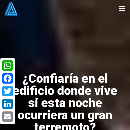
¿Confiaría en el
WhatsApp
edificio donde vive
Facebook
si esta noche
Twitter
ocurriera un gran
LinkedIn
terremoto?
Email