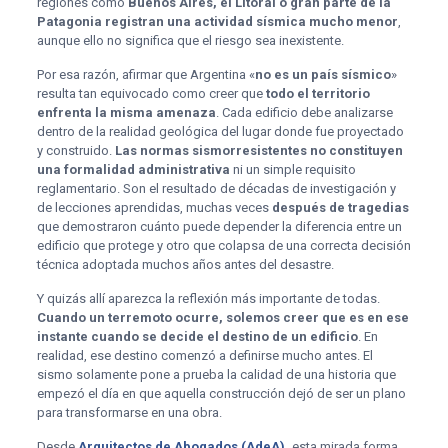
regiones como
Buenos Aires, el Litoral o gran parte de la
Patagonia registran una actividad sísmica mucho menor
,
aunque ello no significa que el riesgo sea inexistente.
Por esa razón, afirmar que Argentina «
no es un país sísmico
»
resulta tan equivocado como creer que
todo el territorio
enfrenta la misma amenaza
. Cada edificio debe analizarse
dentro de la realidad geológica del lugar donde fue proyectado
y construido.
Las normas sismorresistentes no constituyen
una formalidad administrativa
ni un simple requisito
reglamentario. Son el resultado de décadas de investigación y
de lecciones aprendidas, muchas veces
después de tragedias
que demostraron cuánto puede depender la diferencia entre un
edificio que protege y otro que colapsa de una correcta decisión
técnica adoptada muchos años antes del desastre.
Y quizás allí aparezca la reflexión más importante de todas.
Cuando un terremoto ocurre, solemos creer que es en ese
instante cuando se decide el destino de un edificio
. En
realidad, ese destino comenzó a definirse mucho antes. El
sismo solamente pone a prueba la calidad de una historia que
empezó el día en que aquella construcción dejó de ser un plano
para transformarse en una obra.
Desde
Arquitectos de Abogados (AdeA),
esta mirada forma