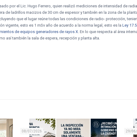
esado por el Lic. Hugo Ferrero, quien realizó mediciones de intensidad de radi
a de ladrillos macizos de 30 cm de espesor y también en la zona de la planta 
uyendo que el lugar reúne todas las condiciones de radio- protección, tenien
ión vigente, esto es 1 mSv año de acuerdo a la norma legal, esto es la
Ley 17.5
mientos de equipos generadores de rayos X
. En lo que respecta al área inter
 así también la sala de espera, recepción y planta alta.
08/07/2026
29/06