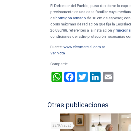
El Defensor del Pueblo, puso de relieve lo expr
precisamente en una casa familiar cuya medianer
de
hormigón armado
de 18 cm de espesor, concl
dosis máximas de radiación que fija la Legislac
26.080/88, referentes a la instalación y
funciona
condiciones de radio-protección necesarias como
Fuente:
www.elcomercial.com.ar
Ver Nota
Compartir:
WhatsApp
Facebook
Twitter
LinkedIn
Email
Otras publicaciones
28/07/2026