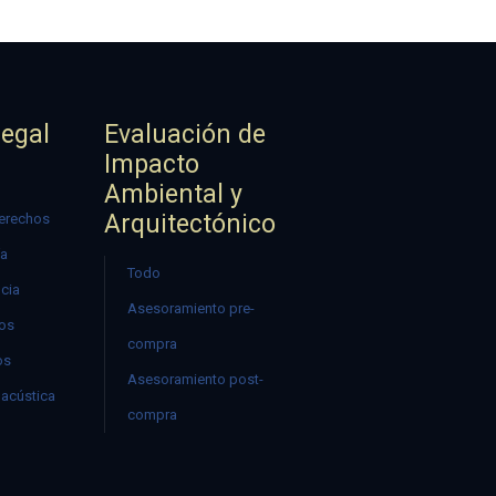
Legal
Evaluación de
Impacto
Ambiental y
Arquitectónico
erechos
ía
Todo
ncia
Asesoramiento pre-
mos
compra
os
Asesoramiento post-
acústica
compra