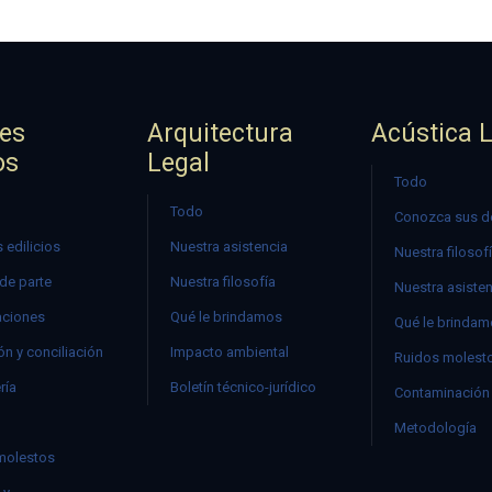
jes
Arquitectura
Acústica 
os
Legal
Todo
Todo
Conozca sus d
 edilicios
Nuestra asistencia
Nuestra filosof
 de parte
Nuestra filosofía
Nuestra asiste
ciones
Qué le brindamos
Qué le brinda
n y conciliación
Impacto ambiental
Ruidos molest
ría
Boletín técnico-jurídico
Contaminación 
Metodología
molestos