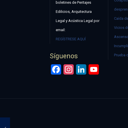
Colapso
boletines de Peritajes
despren
Edilicios, Arquitectura
Caída d
Legal y Acústica Legal por
Vicios d
email:
Ascenso
REGÍSTRESE AQUÍ
Incumpli
Síguenos
Prueba 
Facebook
Instagram
LinkedIn
YouTube