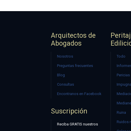
Arquitectos de
Perita
Abogados
Edilici
Nosotros
Todo
Preguntas frecuentes
Informes
Blog
Pericias
Consultas
Impugna
Encontranos en Facebook
Mediació
Mediane
Suscripción
Ruina
Ruidos 
Reciba GRATIS nuestros