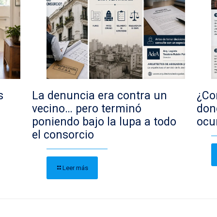
s
La denuncia era contra un
¿Con
vecino… pero terminó
don
poniendo bajo la lupa a todo
ocu
el consorcio
Leer más