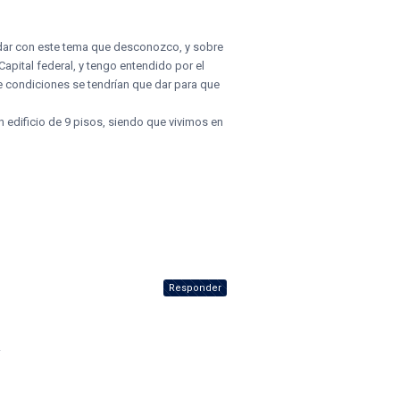
yudar con este tema que desconozco, y sobre
pital federal, y tengo entendido por el
ue condiciones se tendrían que dar para que
n edificio de 9 pisos, siendo que vivimos en
Responder
.