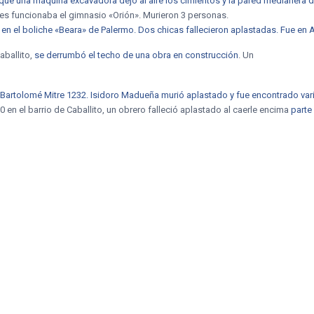
ue una máquina excavadora dejó al aire los cimientos y la pared medianera de
res funcionaba el gimnasio «Orión». Murieron 3 personas.
 en el boliche «Beara» de Palermo. Dos chicas fallecieron aplastadas. Fue en A
aballito,
se derrumbó el techo de una obra en construcción
. Un
de Bartolomé Mitre 1232. Isidoro Madueña murió aplastado y fue encontrado va
00 en el barrio de Caballito, un obrero falleció aplastado al caerle encima
parte