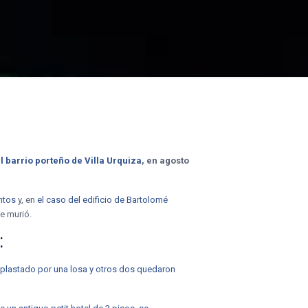
 barrio porteño de Villa Urquiza
, en agosto
ntos
y, en
el caso del edificio de Bartolomé
ue murió.
:
 aplastado por una losa y otros dos quedaron