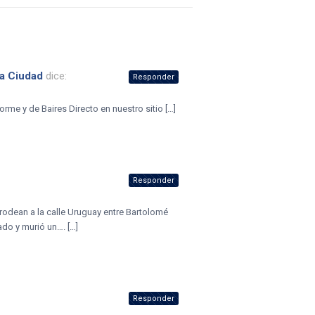
la Ciudad
dice:
Responder
orme y de Baires Directo en nuestro sitio […]
Responder
rodean a la calle Uruguay entre Bartolomé
ado y murió un…. […]
Responder