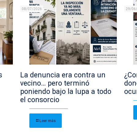
08/07/2026
29/06
s
La denuncia era contra un
¿Con
vecino… pero terminó
don
poniendo bajo la lupa a todo
ocu
el consorcio
Leer más