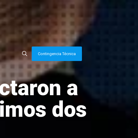
Contingencia Técnica
ctaron a
timos dos