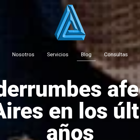
Nosotros
Servicios
Blog
Consultas
derrumbes afe
ires en los úl
años