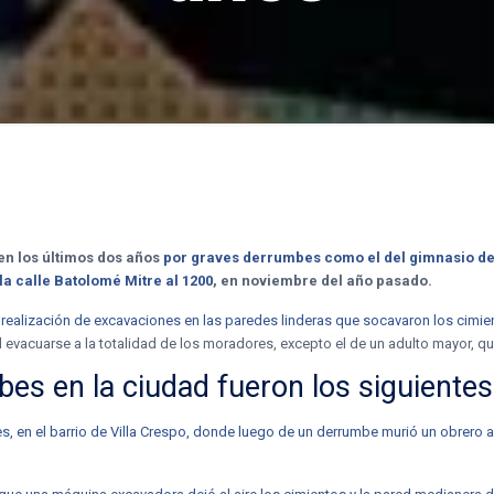
en los últimos dos años
por graves derrumbes como el del gimnasio del
 la calle Batolomé Mitre al 1200
, en noviembre del año pasado.
alización de excavaciones en las paredes linderas que socavaron los cimie
al evacuarse a la totalidad de los moradores, excepto el de un adulto mayor, q
es en la ciudad fueron los siguientes
s, en el barrio de Villa Crespo, donde luego de un derrumbe murió un obrero