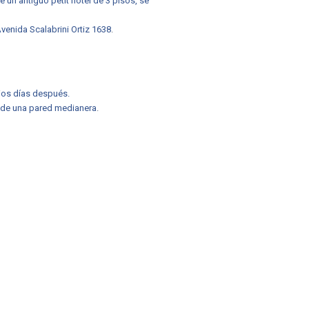
 un antiguo petit hotel de 3 pisos, se
venida Scalabrini Ortiz 1638
.
rios días después.
 de una pared medianera
.