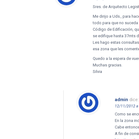
Sres. de Arquitecto Legist
Me dirijo a Uds., para ha
todo para que no suceda u
Código de Edificación, qu
se edifique hasta 37mts d
Les hago estas consultas p
esa zona que les comente
Quedo a la espera de vue
Muchas gracias.
Silvia
admin
dice:
12/11/2012 a 
Como se encue
En la zona ind
Cabe entonce
A fin de cons