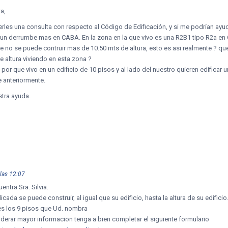
a,
cerles una consulta con respecto al Código de Edificación, y si me podrían a
n derrumbe mas en CABA. En la zona en la que vivo es una R2B1 tipo R2a en Ca
e no se puede contruir mas de 10.50 mts de altura, esto es asi realmente ? q
e altura viviendo en esta zona ?
or que vivo en un edificio de 10 pisos y al lado del nuestro quieren edificar u
 anteriormente.
stra ayuda.
las 12:07
ntra Sra. Silvia.
icada se puede construir, al igual que su edificio, hasta la altura de su edificio
s los 9 pisos que Ud. nombra
iderar mayor informacion tenga a bien completar el siguiente formulario