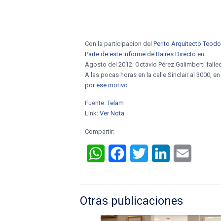
Con la participacion del
Perito Arquitecto Teod
Parte de este informe
de
Baires Directo
en .
Agosto del 2012. Octavio Pérez Galimberti fall
A las pocas horas en la calle Sinclair al 3000, e
por ese motivo
.
Fuente:
Telam
Link:
Ver Nota
Compartir:
WhatsApp
Facebook
Twitter
LinkedIn
Email
Otras publicaciones