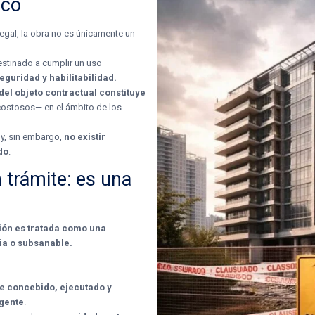
ico
egal, la obra no es únicamente un
estinado a cumplir un uso
eguridad y habilitabilidad.
el objeto contractual constituye
ostosos— en el ámbito de los
 y, sin embargo,
no existir
do
.
n trámite: es una
ción es tratada como una
ria o subsanable.
fue concebido, ejecutado y
igente
.