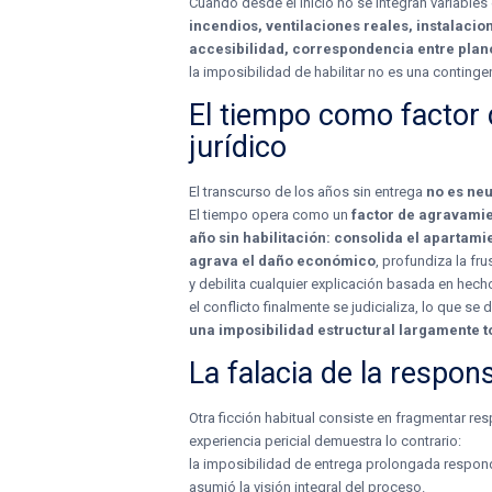
Cuando desde el inicio no se integran variables
incendios, ventilaciones reales, instalaci
accesibilidad, correspondencia entre plan
la imposibilidad de habilitar no es una conting
El tiempo como factor
jurídico
El transcurso de los años sin entrega
no es neu
El tiempo opera como un
factor de agravami
año sin habilitación: consolida el apartami
agrava el daño económico
, profundiza la fr
y debilita cualquier explicación basada en hec
el conflicto finalmente se judicializa, lo que s
una imposibilidad estructural largamente 
La falacia de la respo
Otra ficción habitual consiste en fragmentar r
experiencia pericial demuestra lo contrario:
la imposibilidad de entrega prolongada respon
asumió la visión integral del proceso.