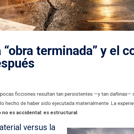
a “obra terminada” y el c
espués
, pocas ficciones resultan tan persistentes —y tan dañinas—
olo hecho de haber sido ejecutada materialmente. La experi
to no es accidental: es estructural
.
erial versus la