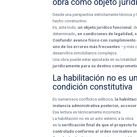
obra como objeto juríd
Desde una perspectiva estrictamente técnica y l
hecho constructivo.
Es, ante todo,
un objeto jurídico funcional
, d
determinado
, en condiciones de legalidad, s
Confundir avance físico con cumplimiento d
uno de los errores más frecuentes
—y más c
desarrollos inmobiliarios complejos.
Una obra puede estar ejecutada en su totalidad
jurídicamente para su destino comprometi
La habilitación no es u
condición constitutiva
En numerosos conflictos edilicios,
la habilita
instancia administrativa posterior, acceso
Esa lectura es técnicamente incorrecta.
La habilitación no es un acto externo a la obra:
es la
verificación final de que el proyecto 
controlado conforme al orden normativo v