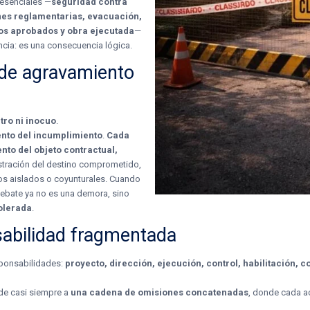
 esenciales —
seguridad contra
ones reglamentarias, evacuación,
os aprobados y obra ejecutada
—
encia: es una consecuencia lógica.
 de agravamiento
tro ni inocuo
.
ento del incumplimiento
.
Cada
ento del objeto contractual,
ustración del destino comprometido,
hos aislados o coyunturales. Cuando
e debate ya no es una demora, sino
tolerada
.
nsabilidad fragmentada
esponsabilidades:
proyecto, dirección, ejecución, control, habilitación
de casi siempre a
una cadena de omisiones concatenadas
, donde cada ac