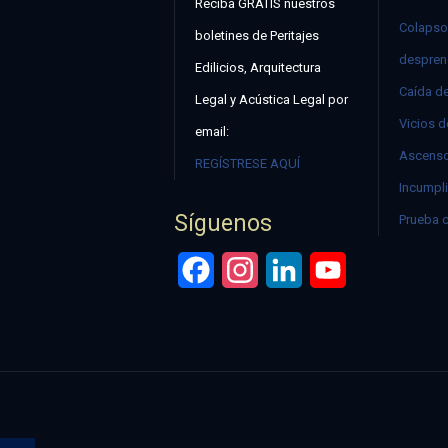
Reciba GRATIS nuestros
Colapso
boletines de Peritajes
despren
Edilicios, Arquitectura
Caída d
Legal y Acústica Legal por
Vicios d
email:
Ascenso
REGÍSTRESE AQUÍ
Incumpli
Síguenos
Prueba 
Facebook
Instagram
LinkedIn
YouTube