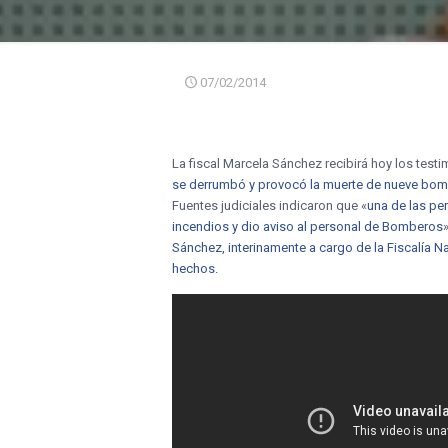
07/02/2014
La fiscal Marcela Sánchez recibirá hoy los tes
se derrumbó y provocó la muerte de nueve bo
Fuentes judiciales indicaron que «
una de las pe
incendios y dio aviso al personal de Bomberos
Sánchez, interinamente a cargo de la Fiscalía N
hechos.