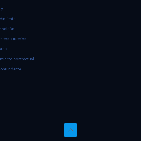
 y
dimiento
e balcón
e construcción
res
miento contractual
contundente