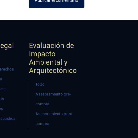
Legal
Evaluación de
Impacto
Ambiental y
Arquitectónico
erechos
ía
Todo
ncia
Asesoramiento pre-
mos
compra
os
Asesoramiento post-
acústica
compra