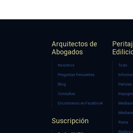
Arquitectos de
Perita
Abogados
Edilici
Nosotros
Todo
Preguntas frecuentes
Informes
Blog
Pericias
Consultas
Impugna
Encontranos en Facebook
Mediació
Mediane
Suscripción
Ruina
Ruidos 