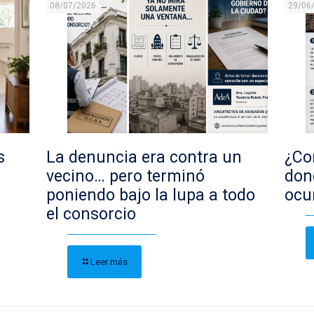
08/07/2026
29/06
s
La denuncia era contra un
¿Con
vecino… pero terminó
don
poniendo bajo la lupa a todo
ocu
el consorcio
Leer más