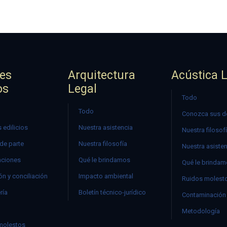
jes
Arquitectura
Acústica 
os
Legal
Todo
Todo
Conozca sus d
 edilicios
Nuestra asistencia
Nuestra filosof
 de parte
Nuestra filosofía
Nuestra asiste
ciones
Qué le brindamos
Qué le brinda
n y conciliación
Impacto ambiental
Ruidos molest
ría
Boletín técnico-jurídico
Contaminación 
Metodología
molestos