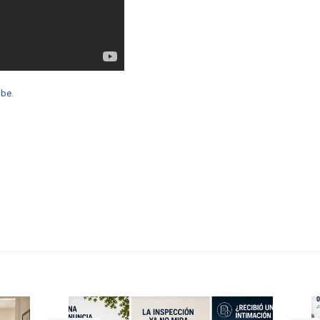
ube
.