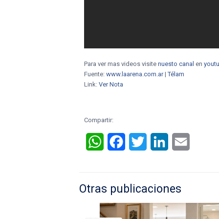
Para ver mas videos visite
nuesto canal
en
yout
Fuente:
www.laarena.com.ar
|
Télam
Link:
Ver Nota
Compartir:
WhatsApp
Facebook
Twitter
LinkedIn
Email
Otras publicaciones