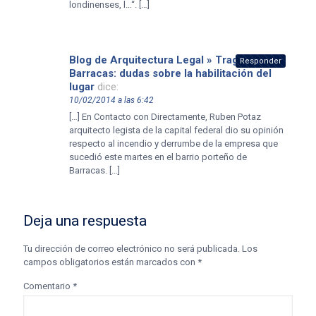
londinenses, l…“. […]
Blog de Arquitectura Legal » Tragedia de
Responder
Barracas: dudas sobre la habilitación del
lugar
dice:
10/02/2014 a las 6:42
[…] En Contacto con Directamente, Ruben Potaz
arquitecto legista de la capital federal dio su opinión
respecto al incendio y derrumbe de la empresa que
sucedió este martes en el barrio porteño de
Barracas. […]
Deja una respuesta
Tu dirección de correo electrónico no será publicada.
Los
campos obligatorios están marcados con
*
Comentario
*