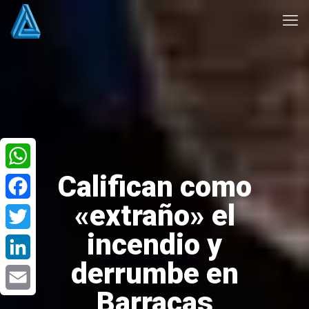
Califican como
WhatsApp
«extraño» el
Facebook
incendio y
Twitter
derrumbe en
LinkedIn
Barracas
Email