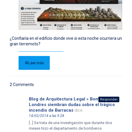
¿Confiaría en el edificio donde vive si esta noche ocurriera un
gran terremoto?
Leer más
2 Comments
Blog de Arquitectura Legal » Bomberos de
Responder
Londres siembran dudas sobre el trágico
incendio de Barracas
dice:
14/02/2014 a las 9:28
[…] Se trata de una investigación que durante dos
meses hizo el departamento de bomberos