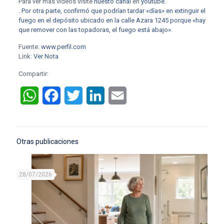
Para ver mas videos visite
nuesto canal
en
youtube
.
.
Por otra parte, confirmó que podrían tardar «días» en extinguir el
fuego en el depósito ubicado en la calle Azara 1245 porque «hay
que remover con las topadoras, el fuego está abajo»
.
Fuente:
www.perfil.com
Link:
Ver Nota
Compartir:
WhatsApp
Facebook
Twitter
LinkedIn
Email
Otras publicaciones
28/07/2026