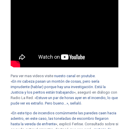
Para ver mas videos visite
nuesto canal
en
youtube
.
«
En mi cabeza pasan un montón de cosas, pero sería
imprudente (hablar) porque hay una investigación. Está la
Justicia y los peritos están trabajando
«, aseguró en diálogo con
Radio La Red. «
Estuve un par de horas ayer en el incendio, lo que
pude ver es extraño. Pero bueno…», señaló
.
«
En este tipo de incendios comúnmente las paredes caen hacia
adentro, en este caso, las toneladas de escombro llegaron
hasta la vereda de enfrente
«, explicó Ferlise. Consultado sobre si