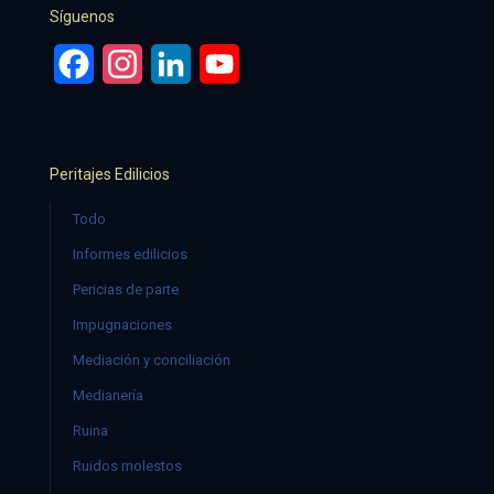
Síguenos
Facebook
Instagram
LinkedIn
YouTube
Peritajes Edilicios
Todo
Informes edilicios
Pericias de parte
Impugnaciones
Mediación y conciliación
Medianería
Ruina
Ruidos molestos