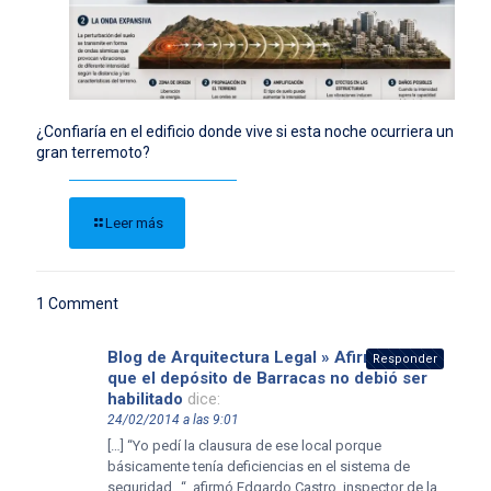
¿Confiaría en el edificio donde vive si esta noche ocurriera un
gran terremoto?
Leer más
1 Comment
Blog de Arquitectura Legal » Afirmaron
Responder
que el depósito de Barracas no debió ser
habilitado
dice:
24/02/2014 a las 9:01
[…] “Yo pedí la clausura de ese local porque
básicamente tenía deficiencias en el sistema de
seguridad…“, afirmó Edgardo Castro, inspector de la