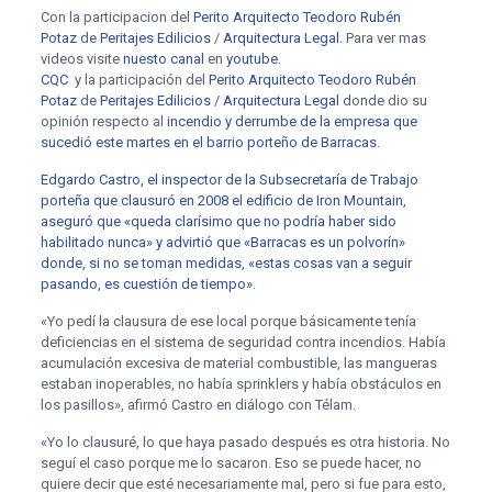
Con la participacion del
Perito Arquitecto Teodoro Rubén
Potaz
de
Peritajes Edilicios
/
Arquitectura Legal
. Para ver mas
videos visite
nuesto canal
en
youtube
.
CQC
y la participación del
Perito Arquitecto
Teodoro Rubén
Potaz
de
Peritajes Edilicios
/
Arquitectura Legal
donde dio su
opinión respecto al
incendio y derrumbe de la empresa que
sucedió este martes en el barrio porteño de Barracas
.
Edgardo Castro, el inspector de la Subsecretaría de Trabajo
porteña que clausuró en 2008 el edificio de Iron Mountain,
aseguró que «queda clarísimo que no podría haber sido
habilitado nunca» y advirtió que «Barracas es un polvorín»
donde, si no se toman medidas, «estas cosas van a seguir
pasando, es cuestión de tiempo».
«Yo pedí la clausura de ese local porque básicamente tenía
deficiencias en el sistema de seguridad contra incendios. Había
acumulación excesiva de material combustible, las mangueras
estaban inoperables, no había sprinklers y había obstáculos en
los pasillos», afirmó Castro en diálogo con Télam.
«Yo lo clausuré, lo que haya pasado después es otra historia. No
seguí el caso porque me lo sacaron. Eso se puede hacer, no
quiere decir que esté necesariamente mal, pero si fue para esto,