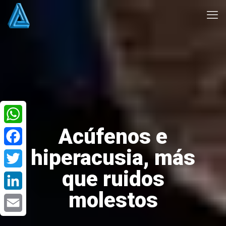
Acúfenos e
WhatsApp
hiperacusia, más
Facebook
que ruidos
Twitter
molestos
LinkedIn
Email