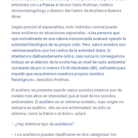
entrevista con
La Prensa
el doctor Darío Roitman, médico
otorrinolaringólogo y director del Centro de Acúfenos Buenos
Aires.
Según precisó el especialista, todo individuo normal puede
tener acúfenos en situaciones especiales. «
Una persona que
oye normalmente en una cabina insonorizada acabará oyendo la
actividad fisiológica de su propio oído. Pero, estos sonidos son
«enmascarados» por los ruidos de la actividad diaria. Si
intentamos deliberadamente oirlos, casi nunca lo conseguimos.
Incluso en el silencio de la noche hay un nivel de ruido ambiental
constante de por lo menos 25-30 decibeles (dB), suficiente para
impedir que escuchemos nuestros propios sonidos
fisiológicos
«, describió Roitman.
El acúfeno se presenta cuando estos sonidos internos son de
niveles más altos en intensidad que el nivel de los sonidos
ambientales. El
acúfeno
es un síntoma molesto, cuyo origen no
siempre es auditivo. «No es una enfermedad; es sólo un
síntoma, como la fiebre o el dolor», aclaró.
– ¿Hay distintos tipo de
acúfenos
?
– Los acúfenos pueden clasificarse en dos categorías: los