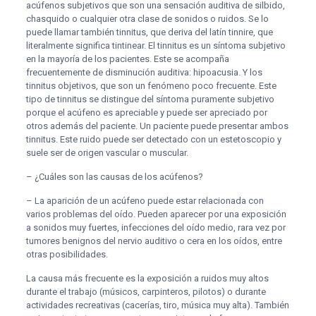
acúfenos subjetivos que son una sensación auditiva de silbido,
chasquido o cualquier otra clase de sonidos o ruidos. Se lo
puede llamar también tinnitus, que deriva del latín tinnire, que
literalmente significa tintinear. El tinnitus es un síntoma subjetivo
en la mayoría de los pacientes. Este se acompaña
frecuentemente de disminución auditiva: hipoacusia. Y los
tinnitus objetivos, que son un fenómeno poco frecuente. Este
tipo de tinnitus se distingue del síntoma puramente subjetivo
porque el acúfeno es apreciable y puede ser apreciado por
otros además del paciente. Un paciente puede presentar ambos
tinnitus. Este ruido puede ser detectado con un estetoscopio y
suele ser de origen vascular o muscular.
– ¿Cuáles son las causas de los acúfenos?
– La aparición de un acúfeno puede estar relacionada con
varios problemas del oído. Pueden aparecer por una exposición
a sonidos muy fuertes, infecciones del oído medio, rara vez por
tumores benignos del nervio auditivo o cera en los oídos, entre
otras posibilidades.
La causa más frecuente es la exposición a ruidos muy altos
durante el trabajo (músicos, carpinteros, pilotos) o durante
actividades recreativas (cacerías, tiro, música muy alta). También