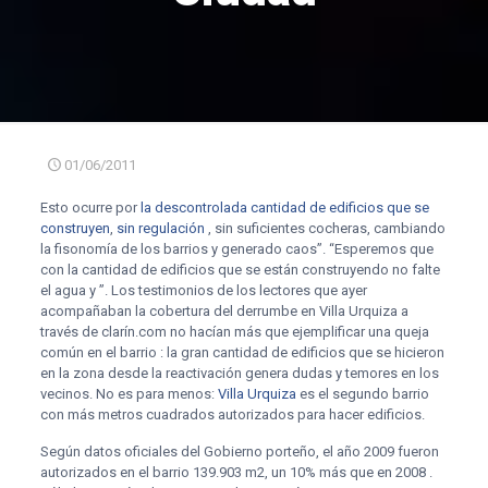
01/06/2011
Esto ocurre por
la descontrolada cantidad de edificios que se
construyen
,
sin regulación
, sin suficientes cocheras, cambiando
la fisonomía de los barrios y generado caos”. “Esperemos que
con la cantidad de edificios que se están construyendo no falte
el agua y ”. Los testimonios de los lectores que ayer
acompañaban la cobertura del derrumbe en Villa Urquiza a
través de clarín.com no hacían más que ejemplificar una queja
común en el barrio : la gran cantidad de edificios que se hicieron
en la zona desde la reactivación genera dudas y temores en los
vecinos. No es para menos:
Villa Urquiza
es el segundo barrio
con más metros cuadrados autorizados para hacer edificios.
Según datos oficiales del Gobierno porteño, el año 2009 fueron
autorizados en el barrio 139.903 m2, un 10% más que en 2008 .