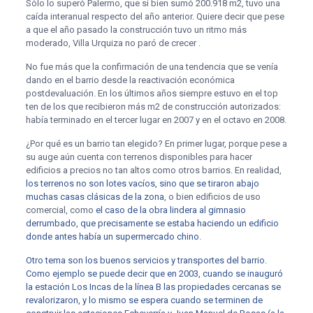
Sólo lo superó Palermo, que si bien sumó 200.918 m2, tuvo una
caída interanual respecto del año anterior. Quiere decir que pese
a que el año pasado la construcción tuvo un ritmo más
moderado, Villa Urquiza no paró de crecer .
No fue más que la confirmación de una tendencia que se venía
dando en el barrio desde la reactivación económica
postdevaluación. En los últimos años siempre estuvo en el top
ten de los que recibieron más m2 de construcción autorizados:
había terminado en el tercer lugar en 2007 y en el octavo en 2008.
¿Por qué es un barrio tan elegido? En primer lugar, porque pese a
su auge aún cuenta con terrenos disponibles para hacer
edificios a precios no tan altos como otros barrios. En realidad,
los terrenos no son lotes vacíos, sino que se tiraron abajo
muchas casas clásicas de la zona
, o bien edificios de uso
comercial, como
el caso de la obra lindera al gimnasio
derrumbado, que precisamente se estaba haciendo un edificio
donde antes había un supermercado chino
.
Otro tema son los buenos servicios y transportes del barrio.
Como ejemplo se puede decir que en 2003, cuando se inauguró
la estación Los Incas de la línea B las propiedades cercanas se
revalorizaron, y lo mismo se espera cuando se terminen de