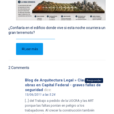
¿Confiaría en el edificio donde vive si esta noche ocurriera un
gran terremoto?
Leer más
2 Comments
Blog de Arquitectura Legal » Clausuran 11
Responder
obras en Capital Federal - graves fallas de
seguridad
dice:
13/06/2011 a las 5:24
[…] del Trabajo a pedido de la UOCRA y las ART
porque las faltas ponían en peligro a los
trabajadores. Al crecer la construcción también