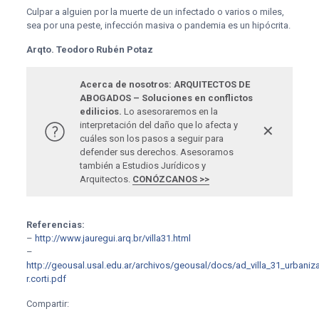
Culpar a alguien por la muerte de un infectado o varios o miles,
sea por una peste, infección masiva o pandemia es un hipócrita.
Arqto. Teodoro Rubén Potaz
Acerca de nosotros: ARQUITECTOS DE
ABOGADOS – Soluciones en conflictos
edilicios.
Lo asesoraremos en la
interpretación del daño que lo afecta y
✕
cuáles son los pasos a seguir para
defender sus derechos. Asesoramos
también a Estudios Jurídicos y
Arquitectos.
CONÓZCANOS >>
Referencias:
–
http://www.jauregui.arq.br/villa31.html
–
http://geousal.usal.edu.ar/archivos/geousal/docs/ad_villa_31_urbaniza
r.corti.pdf
Compartir: