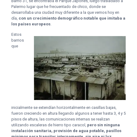
Barrio 31, se encontraba el Parque Japonés, luego trasladado a
Palermo lugar que he frecuentado de chico, donde se
desarrollaba una ciudad muy diferente a la que vemos hoy en
día,
con un crecimiento demográfico notable que imitaba a
los países europeos
.
Estos
barrios
que
inicialmente se extendían horizontalmente en casillas bajas,
fueron creciendo en altura llegando algunos a tener hasta 3, 4 y 5
pisos de altura, las comunicaciones internas se realizan
utilizando escaleras de hierro tipo caracol,
pero sin ninguna
instalación sanitaria, provisión de agua potable, pasillos
mínimos para transitar internamente, sin aire ni luz