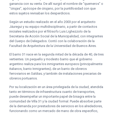
ganancia con su venta. De allí surgió el nombre de “quemeros” o
“cirujas”, apócope de cirujano, por la puntillosidad con que
estos sujetos revisaban los desperdicios. ​
Según un estudio realizado en el año 2003 por el arquitecto
Jáuregui y su equipo multidisciplinario, a partir de contactos
iniciales realizados por el filósofo Luis Lighezzolo de la
Secretaria de Acción Social de la Municipalidad, con integrantes
del Cuerpo de Delegados. Contó con la colaboración de la
Facultad de Arquitectura de la Universidad de Buenos Aires.
El barrio 31 nace en la segunda mitad de la década de 40, de tres
vertientes. Un pequeño y modesto barrio que el gobierno
argentino realiza para los inmigrantes europeos (principalmente
italianos, barrio Inmigrantes); de un barrio de obreros
ferroviarios en Saldias; y también de instalaciones precarias de
obreros portuarios.
Por su localización en un área privilegiada de la ciudad, atendida
tanto en términos de infraestructura cuanto de transportes,
puede desempeñar un importante papel de bisagra entre la
comunidad de Villa 31 y la ciudad formal. Puede absorber parte
de la demanda por prestadores de servicios en los alrededores,
funcionando como un mercado de mano de obra especifico,