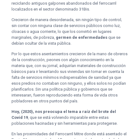
reciclando antiguos galpones abandonados del ferrocarril
localizados en el sector denominado 31Bis.
Crecieron de manera desordenada, sin ningún tipo de control;
sin contar con ninguna clase de servicios públicos como luz,
cloacas o agua corriente, lo que los convirtió en lugares
marginales, de pobreza,
germen de enfermedades
que se
debían ocultar de la vista pública.
Por lo que estos asentamientos crecieron de la mano de obreros
de la construcción, peones con algún conocimiento en la
materia que, con su jornal, adquirían materiales de construcción
básicos para ir levantando sus viviendas sin tomar en cuenta la
falta de servicios mínimos indispensables de sanidad ya que
esos predios no contaban con ninguno, y ellos solos no podían
planificarlos. Sin una política pública y gobiernos que se
interesaran, fueron reproduciendo esta forma de vida otros
pobladores en otros puntos del país.
Hoy, (2020), nos preocupa el tema a raíz del brote del
Covid 19
, que se está volviendo imparable entre estas
poblaciones hacinadas y sin herramientas para protegerse.
En las proximidades del Ferrocarril Mitre donde está asentado el