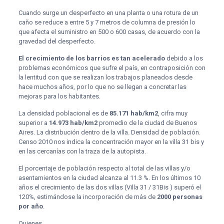
Cuando surge un desperfecto en una planta o una rotura de un
caño se reduce a entre 5 y 7 metros de columna de presión lo
que afecta el suministro en 500 o 600 casas, de acuerdo con la
gravedad del desperfecto.
El crecimiento de los barrios es tan acelerado
debido a los
problemas económicos que sufre el país, en contraposición con
la lentitud con que se realizan los trabajos planeados desde
hace muchos años, por lo que no se llegan a concretar las
mejoras para los habitantes.
La densidad poblacional es de
85.171 hab/km2
, cifra muy
superior a
14.973 hab/km2
promedio de la ciudad de Buenos
Aires. La distribución dentro de la villa. Densidad de población.
Censo 2010 nos indica la concentración mayor en la villa 31 bis y
en las cercanías con la traza de la autopista.
El porcentaje de población respecto al total de las villas y/o
asentamientos en la ciudad alcanza al 11.3 %. En los últimos 10
años el crecimiento de las dos villas (Villa 31 / 31Bis ) superó el
120%, estimándose la incorporación de más de
2000 personas
por año
.
Quienes