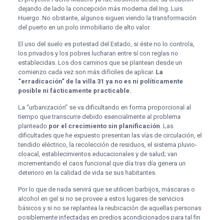
dejando de lado la concepción más moderna del Ing. Luis
Huergo. No obstante, algunos siguen viendo la transformación
del puerto en un polo inmobiliario de alto valor.
El uso del suelo es potestad del Estado, si éste no lo controla,
los privados y los pobres lucharan entre sí con reglas no
establecidas. Los dos caminos que se plantean desde un
comienzo cada vez son más difíciles de aplicar.
La
“erradicación” de la villa 31 ya no es ni políticamente
posible ni fácticamente practicable.
La “urbanización” se va dificultando en forma proporcional al
tiempo que transcurre debido esencialmente al problema
planteado
por el crecimiento sin planificación
. Las
dificultades que he expuesto presentan las vías de circulación, el
tendido eléctrico, la recolección de residuos, el sistema pluvio-
cloacal, establecimientos educacionales y de salud; van
incrementando el caos funcional que día tras día genera un
deterioro en la calidad de vida se sus habitantes.
Por lo que de nada servirá que se utilicen barbijos, máscaras o
alcohol en gel si no se provee a estos lugares de servicios
básicos y si no se replantea la reubicación de aquellas personas
posiblemente infectadas en predios acondicionados para tal fin