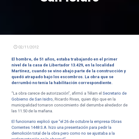
02/11/2012
El hombre, de 51 años, estaba trabajando en el primer
nivel de la casa de Libertador 13.429, en la localidad
Martínez, cuando se vino abajo parte de la construcción y
quedó atrapado bajo los escombros. La obra que se
derrumbó no tenía la habilitación correspondiente.
“La obra carece de autorización”, afirmó a Télam el
Secretario de
Gobierno de San Isidro
, Ricardo Rivas, quien dijo que en la
municipalidad tomaron conocimiento del derrumbe alrededor de
las 11.50 de la mañana.
El funcionario explicó que “el 26 de octubre la empresa Obras
Corrientes 1448 S.A. hizo una presentación para pedir la
demolición total de la obra pero como no se ajustaba a la