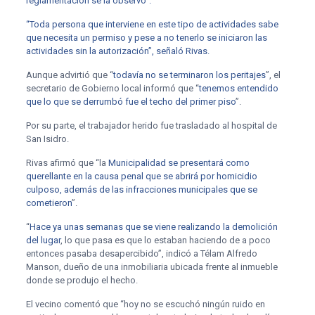
reglamentación se la observó”.
“Toda persona que interviene en este tipo de actividades sabe
que necesita un permiso y pese a no tenerlo se iniciaron las
actividades sin la autorización”, señaló Rivas.
Aunque advirtió que “
todavía no se terminaron los peritajes
”, el
secretario de Gobierno local informó que “
tenemos entendido
que lo que se derrumbó fue el techo del primer piso
”.
Por su parte, el trabajador herido fue trasladado al hospital de
San Isidro.
Rivas afirmó que “la
Municipalidad se presentará como
querellante en la causa penal que se abrirá por homicidio
culposo, además de las infracciones municipales que se
cometieron
”.
“
Hace ya unas semanas que se viene realizando la demolición
del lugar
, lo que pasa es que lo estaban haciendo de a poco
entonces pasaba desapercibido”, indicó a Télam Alfredo
Manson, dueño de una inmobiliaria ubicada frente al inmueble
donde se produjo el hecho.
El vecino comentó que “hoy no se escuchó ningún ruido en