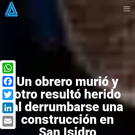
Un obrero murió y
WhatsApp
otro resultó herido
Facebook
al derrumbarse una
Twitter
construcción en
LinkedIn
San Isidro
Email