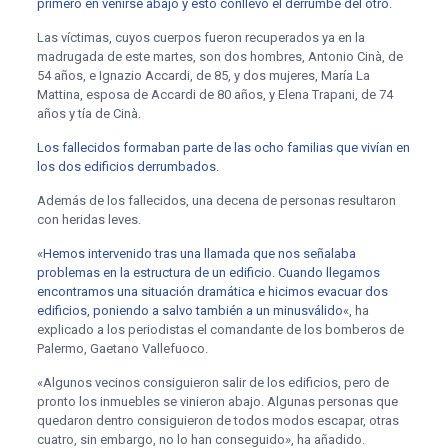
primero en venirse abajo y esto conllevó el derrumbe del otro.
Las víctimas, cuyos cuerpos fueron recuperados ya en la
madrugada de este martes, son dos hombres, Antonio Cinà, de
54 años, e Ignazio Accardi, de 85, y dos mujeres, María La
Mattina, esposa de Accardi de 80 años, y Elena Trapani, de 74
años y tía de Cinà.
Los fallecidos formaban parte de las ocho familias que vivían en
los dos edificios derrumbados.
Además de los fallecidos, una decena de personas resultaron
con heridas leves.
«
Hemos intervenido tras una llamada que nos señalaba
problemas en la estructura de un edificio. Cuando llegamos
encontramos una situación dramática e hicimos evacuar dos
edificios, poniendo a salvo también a un minusválido
«, ha
explicado a los periodistas el comandante de los bomberos de
Palermo, Gaetano Vallefuoco.
«Algunos vecinos consiguieron salir de los edificios, pero de
pronto los inmuebles se vinieron abajo. Algunas personas que
quedaron dentro consiguieron de todos modos escapar, otras
cuatro, sin embargo, no lo han conseguido», ha añadido.