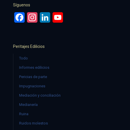
Síguenos
Facebook
Instagram
LinkedIn
YouTube
Peritajes Edilicios
Todo
Informes edilicios
Pericias de parte
Impugnaciones
Mediación y conciliación
Medianería
Ruina
Ruidos molestos