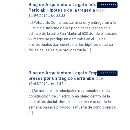
Blog de Arquitectura Legal » Informe
Responder
Pericial: Hipótesis de la tragedia
dice:
14/04/2012 a las 22:22
[…] Policía de Corrientes culminaron y entregaron a la
Justicia el informe de las pericias realizadas en el
edificio de la calle San Martín al 600 donde el pasado
22 marzo se produjo un derrumbe en el …. Los
profesionales dan cuenta de dos hipótesis acerca
de las causales que provocaron la […]
Blog de Arquitectura Legal » Empresarios
Responder
presos por un trágico derrumbe
dice:
13/04/2012 a las 1:51
[…] Se trata de los principales responsables de la
construcción de un edificio en pleno centro de la
capital provincial, donde un accidente ocurrido la
semana pasada provocó la muerte de ocho obreros.
[…]