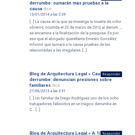
derrumbe: sumarán mas pruebas a la
causa
dice:
15/01/2014 a las 5:59
[…] La causa en la que se investiga la muerte de ocho
obreros, ocurrida el 23 de marzo de 2012 al derrum…,
se encamina a la finalización de la pesquisa. Es por
eso que el abogado querellante Ernesto González
informó que sumará a la causa pruebas de las
relacionadas a las irregulares. […]
Blog de Arquitectura Legal » Causa
Responder
derrumbe: denuncian presiones sobre
familiares
dice:
27/06/2013 a las 3:51
[…] Un familiar de Diego Rodríguez uno de los ocho
trabajadores fallecidos en un trágico derrumbe en
C… […]
Blog de Arquitectura Legal » A 10 meses
Responder