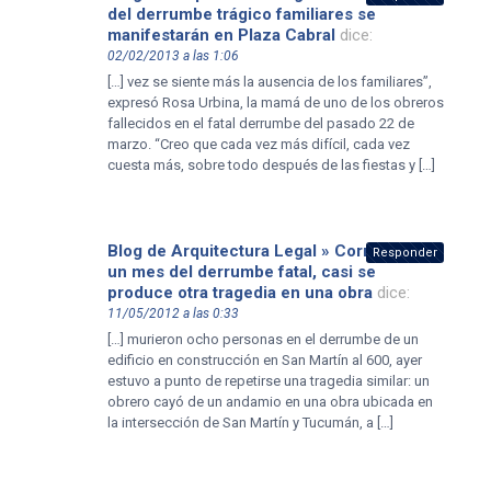
del derrumbe trágico familiares se
manifestarán en Plaza Cabral
dice:
02/02/2013 a las 1:06
[…] vez se siente más la ausencia de los familiares”,
expresó Rosa Urbina, la mamá de uno de los obreros
fallecidos en el fatal derrumbe del pasado 22 de
marzo. “Creo que cada vez más difícil, cada vez
cuesta más, sobre todo después de las fiestas y […]
Blog de Arquitectura Legal » Corrientes: A
Responder
un mes del derrumbe fatal, casi se
produce otra tragedia en una obra
dice:
11/05/2012 a las 0:33
[…] murieron ocho personas en el derrumbe de un
edificio en construcción en San Martín al 600, ayer
estuvo a punto de repetirse una tragedia similar: un
obrero cayó de un andamio en una obra ubicada en
la intersección de San Martín y Tucumán, a […]