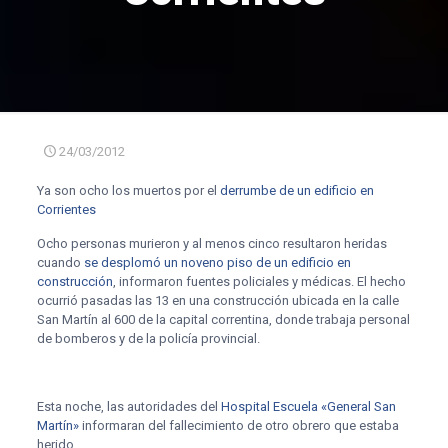
24/03/2012
Ya son ocho los muertos por el
derrumbe de un edificio en
Corrientes
Ocho personas murieron y al menos cinco resultaron heridas
cuando
se desplomó un noveno piso de un edificio en
construcción
, informaron fuentes policiales y médicas. El hecho
ocurrió pasadas las 13 en una construcción ubicada en la calle
San Martín al 600 de la capital correntina, donde trabaja personal
de bomberos y de la policía provincial.
Esta noche, las autoridades del
Hospital Escuela «General San
Martín»
informaran del fallecimiento de otro obrero que estaba
herido.